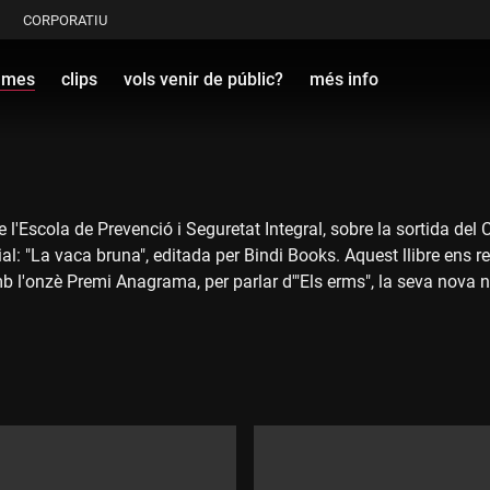
CORPORATIU
ames
clips
vols venir de públic?
més info
de l'Escola de Prevenció i Seguretat Integral, sobre la sortida de
al: "La vaca bruna", editada per Bindi Books. Aquest llibre ens re
 l'onzè Premi Anagrama, per parlar d'"Els erms", la seva nova n
l grup de folk català barceloní El Pony Pisador, que ens acaba 