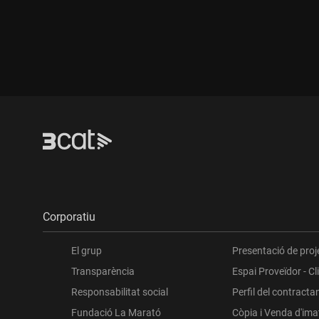
Durada:
Dur
Corporatiu
El grup
Presentació de proj
Transparència
Espai Proveïdor - Cl
Responsabilitat social
Perfil del contracta
Fundació La Marató
Còpia i Venda d'im