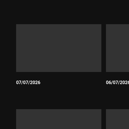
Durada:
Durada:
07/07/2026
06/07/202
Durada:
Durada: