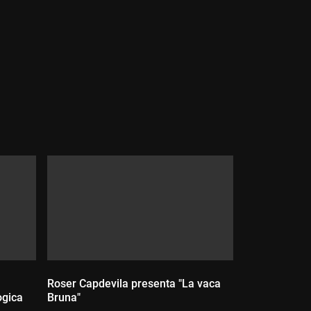
Durada:
Roser Capdevila presenta "La vaca
ògica
Bruna"