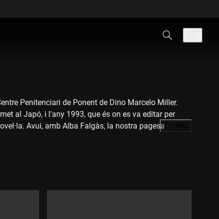
l Centre Penitenciari de Ponent de Dino Marcelo Miller.
met al Japó, i l'any 1993, que és on es va editar per
ovel·la. Avui, amb Alba Falgàs, la nostra pagesa
…
Més
d'interpretar "Tornada encantada", un single que forma