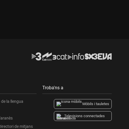
Durada:
Troba'ns a
de la llengua
Mòbils i tauletes
Televisions connectades
l'aranès
Directori de mitjans