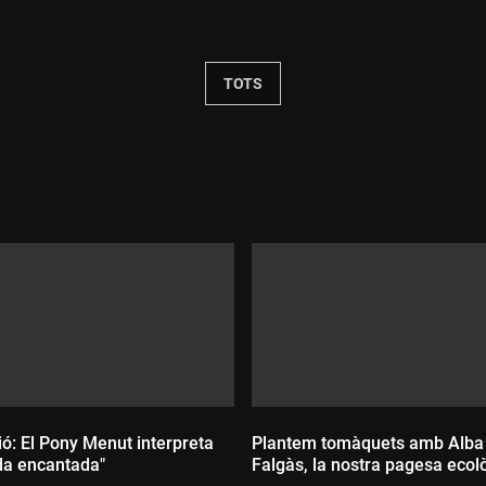
Durada:
TOTS
ó: El Pony Menut interpreta
Plantem tomàquets amb Alba
da encantada"
Falgàs, la nostra pagesa ecol