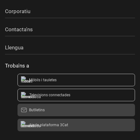
Corporatiu
Contacta'ns
Llengua
Troba'ns a
Mòbils i tauletes
Televisions connectades
Butlletins
Ajuda plataforma 3Cat