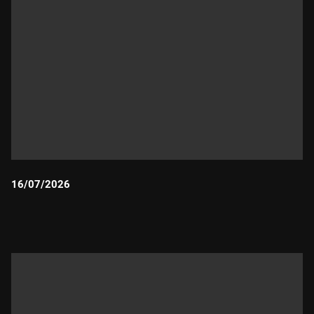
Avui, al costat de Jordi Pujol Puente.
16/07/2026
Durada: