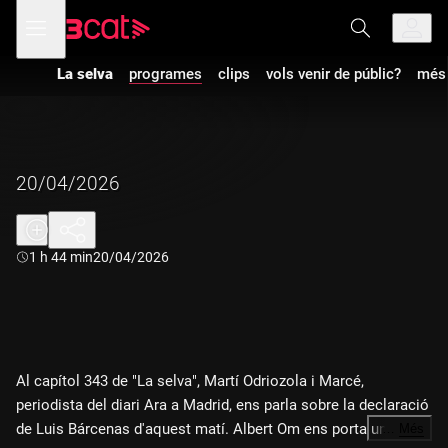
Anar
Anar
Obre
menú
a
al
de
la
contingut
navegació
navegació
La selva
programes
clips
vols venir de públic?
més 
principal
20/04/2026
Durada:
1 h 44 min
20/04/2026
Al capítol 343 de "La selva", Martí Odriozola i Marcé,
periodista del diari Ara a Madrid, ens parla sobre la declaració
de Luis Bárcenas d'aquest matí. Albert Om ens porta unes
…
Més