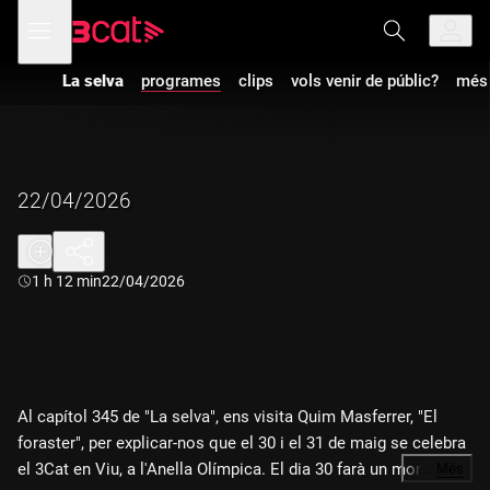
Anar
Anar
Obre
menú
a
al
de
la
contingut
navegació
navegació
La selva
programes
clips
vols venir de públic?
més 
principal
22/04/2026
Durada:
1 h 12 min
22/04/2026
Al capítol 345 de "La selva", ens visita Quim Masferrer, "El
foraster", per explicar-nos que el 30 i el 31 de maig se celebra
el 3Cat en Viu, a l'Anella Olímpica. El dia 30 farà un monòleg
…
Més