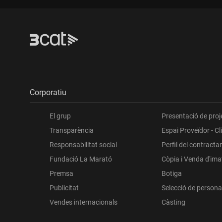
Corporatiu
El grup
Presentació de proj
Transparència
Espai Proveïdor - Cl
Responsabilitat social
Perfil del contracta
Fundació La Marató
Còpia i Venda d'im
Premsa
Botiga
Publicitat
Selecció de persona
Vendes internacionals
Càsting