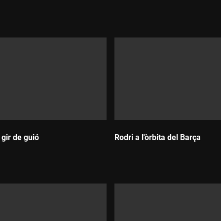
Durada:
 gir de guió
Rodri a l'òrbita del Barça
Durada: