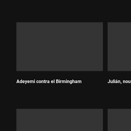
Durada:
Durada:
Adeyemi contra el Birmingham
Julián, nou
Durada:
Durada: