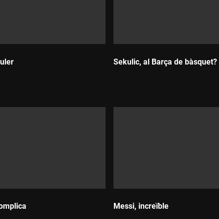
uler
Sekulic, al Barça de bàsquet?
Durada:
complica
Messi, increïble