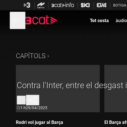
Anar
Anar
BOTIGA
a
al
la
contingut
Obre
navegació
menú
Tot costa
àudio
de
principal
navegació
CAPÍTOLS
Contra l'Inter, entre el desgast i
Durada:
1 h
29/04/2025
Rodri vol jugar al Barça
El Barça af