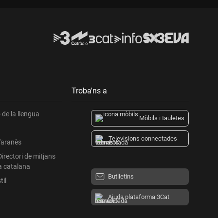
Troba'ns a
de la llengua
Mòbils i tauletes
Televisions connectades
l'aranès
Directori de mitjans
a catalana
Butlletins
til
Ajuda plataforma 3Cat