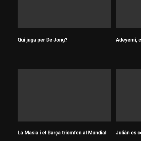
Qui juga per De Jong?
Adeyemi, c
Durada:
Durada:
La Masia i el Barça triomfen al Mundial
Julián es 