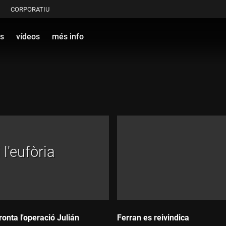
CORPORATIU
s
vídeos
més info
 l'eufòria
ronta l'operació Julián
Ferran es reivindica