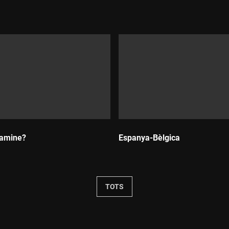
Durada:
Lamine?
Espanya-Bèlgica
Durada:
TOTS