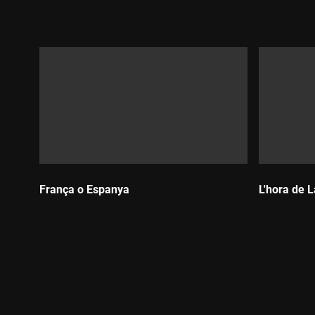
Durada:
Durada:
França o Espanya
L'hora de 
Durada:
Durada: