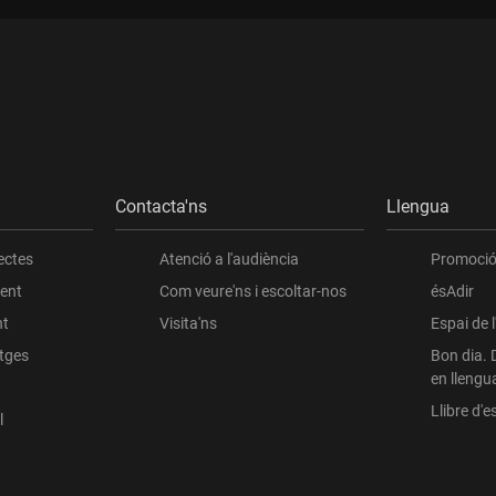
Contacta'ns
Llengua
ectes
Atenció a l'audiència
Promoció 
ient
Com veure'ns i escoltar-nos
ésAdir
nt
Visita'ns
Espai de 
atges
Bon dia. 
en llengu
Llibre d'es
l