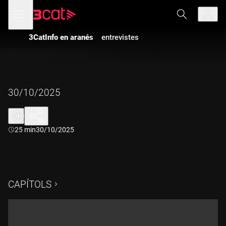
Anar
Anar
Obre
menú
a
al
de
la
contingut
navegació
navegació
3CatInfo en aranés
entrevistes
principal
30/10/2025
Durada:
25 min
30/10/2025
CAPÍTOLS