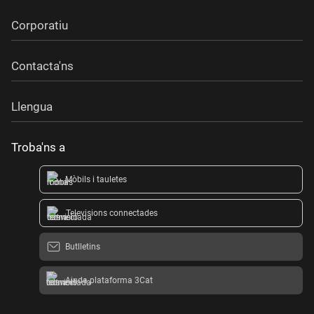
Corporatiu
Contacta'ns
Llengua
Troba'ns a
Mòbils i tauletes
Televisions connectades
Butlletins
Ajuda plataforma 3Cat