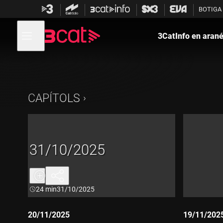
Anar
Anar
BOTIGA
a
al
la
contingut
Obre
navegació
menú
3CatInfo en aran
de
principal
navegació
CAPÍTOLS
31/10/2025
Durada:
24 min
31/10/2025
20/11/2025
19/11/202