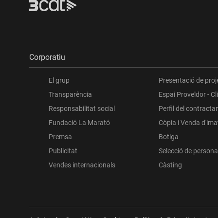
Corporatiu
El grup
Presentació de proj
Transparència
Espai Proveïdor - Cl
Responsabilitat social
Perfil del contracta
Fundació La Marató
Còpia i Venda d'im
Premsa
Botiga
Publicitat
Selecció de persona
Vendes internacionals
Càsting