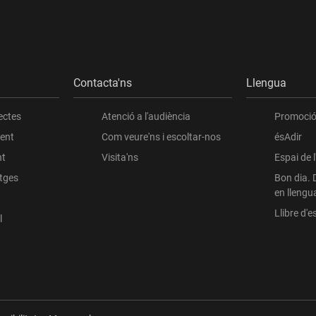
Contacta'ns
Llengua
ectes
Atenció a l'audiència
Promoció 
ient
Com veure'ns i escoltar-nos
ésAdir
nt
Visita'ns
Espai de 
atges
Bon dia. 
en llengu
Llibre d'es
l