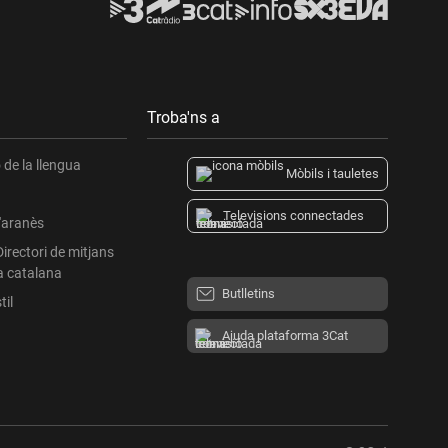
Troba'ns a
de la llengua
Mòbils i tauletes
Televisions connectades
l'aranès
Directori de mitjans
a catalana
Butlletins
til
Ajuda plataforma 3Cat