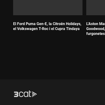
El Ford Puma Gen-E, la Citroën Holidays,
L'Aston Mar
el Volkswagen T-Roc i el Cupra Tindaya
Goodwood, l
furgonetes 
Durada:
Durada: