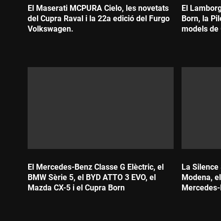
El Maserati MCPURA Cielo, les novetats
El Lamborg
del Cupra Raval i la 22a edició del Furgo
Born, la Pi
Volkswagen.
models de
Durada:
Durada:
El Mercedes-Benz Classe G Elèctric, el
La Silence
BMW Sèrie 5, el BYD ATTO 3 EVO, el
Modena, el
Mazda CX-5 i el Cupra Born
Mercedes-
Durada:
Durada: