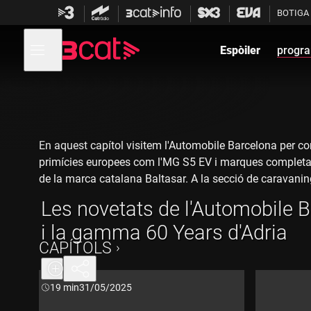
Anar
Anar
BOTIGA
a
al
la
contingut
Obre
navegació
menú
Espòiler
progr
de
principal
navegació
En aquest capítol visitem l'Automobile Barcelona per c
primícies europees com l'MG S5 EV i marques completa
de la marca catalana Baltasar. A la secció de caravaning
Les novetats de l'Automobile 
i la gamma 60 Years d'Adria
CAPÍTOLS
Durada:
19 min
31/05/2025