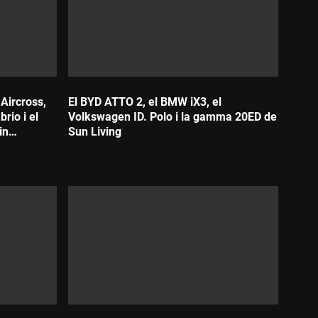
 Aircross,
El BYD ATTO 2, el BMW iX3, el
rio i el
Volkswagen ID. Polo i la gamma 20ED de
in
Sun Living
Durada: