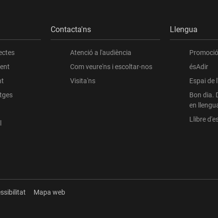
Contacta'ns
Llengua
ectes
Atenció a l'audiència
Promoció 
ient
Com veure'ns i escoltar-nos
ésAdir
nt
Visita'ns
Espai de 
atges
Bon dia. 
en llengu
Llibre d'es
l
ssibilitat
Mapa web