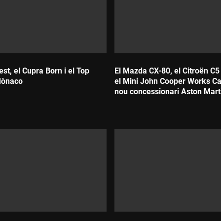
est, el Cupra Born i el Top
El Mazda CX-80, el Citroën C5
Mònaco
el Mini John Cooper Works Cab
nou concessionari Aston Mart
Barcelona
Durada: