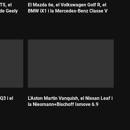
TS, el
El Mazda 6e, el Volkswagen Golf R, el
de Geely
BMW iX1 i la Mercedes-Benz Classe V
Durada:
Q3 i el
L'Aston Martin Vanquish, el Nissan Leaf i
la Niesmann+Bischoff Ismove 6.9
Durada: