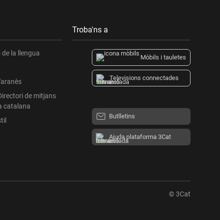
Troba'ns a
de la llengua
Mòbils i tauletes
Televisions connectades
l'aranès
Directori de mitjans
a catalana
Butlletins
til
Ajuda plataforma 3Cat
© 3Cat