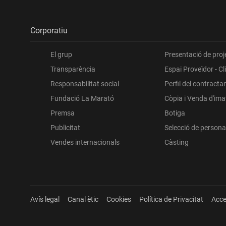
Corporatiu
El grup
Presentació de proj
Transparència
Espai Proveïdor - Cl
Responsabilitat social
Perfil del contracta
Fundació La Marató
Còpia i Venda d'im
Premsa
Botiga
Publicitat
Selecció de persona
Vendes internacionals
Càsting
Avís legal
Canal ètic
Cookies
Política de Privacitat
Acce