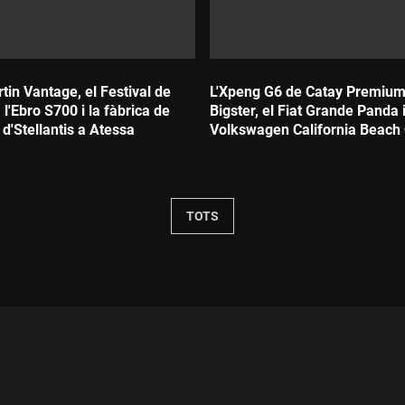
tin Vantage, el Festival de
L'Xpeng G6 de Catay Premium,
'Ebro S700 i la fàbrica de
Bigster, el Fiat Grande Panda i
d'Stellantis a Atessa
Volkswagen California Beach
Durada:
TOTS