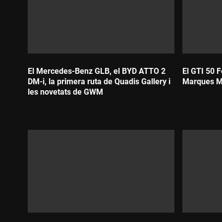
El Mercedes-Benz GLB, el BYD ATTO 2
El GTI 50 F
DM-i, la primera ruta de Quadis Gallery i
Marques 
les novetats de GWM
Durada:
Durada: