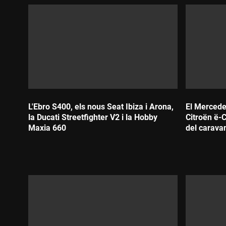
L'Ebro S400, els nous Seat Ibiza i Arona,
El Mercede
la Ducati Streetfighter V2 i la Hobby
Citroën ë-C
Maxia 660
del carava
Durada:
Durada: