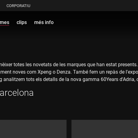
CORPORATIU
ames
clips
més info
onèixer totes les novetats de les marques que han estat present
ment noves com Xpeng o Denza. També fem un repàs de l'exposic
 analitzem tots els detalls de la nova gamma 60Years d'Adria, cr
Barcelona