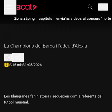
Anar
Anar
Obre
menú
a
al
de
la
contingut
navegació
navegació
Zona zàping
capítols
envia'ns vídeos al concurs "no te 
principal
La Champions del Barça i l'adeu d'Alèxia
Durada:
16 min
31/05/2026
Les blaugranes fan història i segueixen com a referents del
futbol mundial.