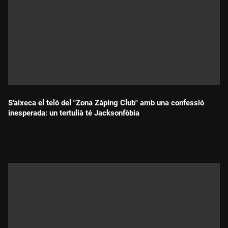
S'aixeca el teló del "Zona Zàping Club" amb una confessió
inesperada: un tertulià té Jacksonfòbia
Durada: