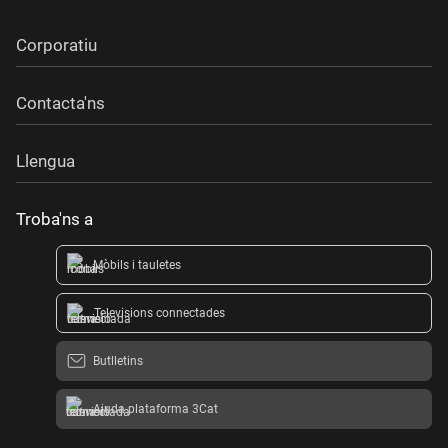
Corporatiu
Contacta'ns
Llengua
Troba'ns a
Mòbils i tauletes
Televisions connectades
Butlletins
Ajuda plataforma 3Cat