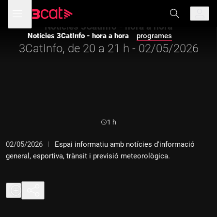
Anar
Anar
Obre
menú
a
al
de
la
contingut
Notícies 3CatInfo - hora a hora
navegació
navegació
Notícies 3CatInfo - hora a hora
programes
principal
3CatInfo, de 20 a 21 h - 02/05/2026
Durada:
1 h
02/05/2026
Espai informatiu amb notícies d'informació
general, esportiva, trànsit i previsió meteorològica.