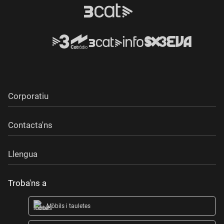
Corporatiu
Contacta'ns
Llengua
Troba'ns a
Mòbils i tauletes