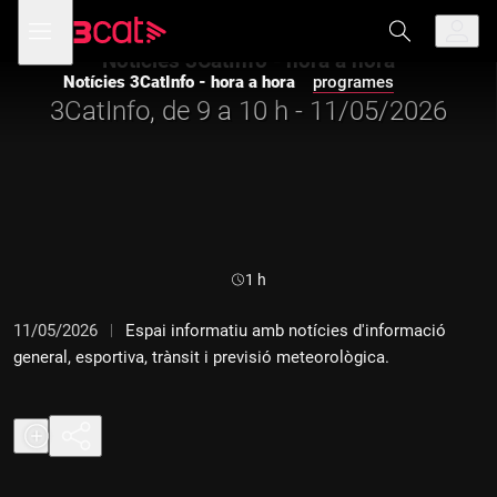
Anar
Anar
Obre
menú
a
al
de
la
contingut
Notícies 3CatInfo - hora a hora
navegació
navegació
Notícies 3CatInfo - hora a hora
programes
principal
3CatInfo, de 9 a 10 h - 11/05/2026
Durada:
1 h
11/05/2026
Espai informatiu amb notícies d'informació
general, esportiva, trànsit i previsió meteorològica.