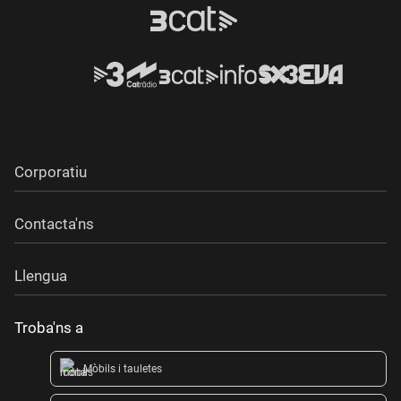
Corporatiu
Contacta'ns
Llengua
Troba'ns a
Mòbils i tauletes