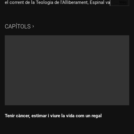
el corrent de la Teologia de l'Alliberament, Espinal va
…
Més
denunciar amb contundència les injustícies i desigualtats, i la
falta de libertats. Entrevistem Víctor Codina, jesuïta i amic
d'Espinal, i Lupe Cajías, periodista i historiadora boliviana que
CAPÍTOLS
va treballar al diari "Aquí" amb Espinal.
Tenir càncer, estimar i viure la vida com un regal
Durada: