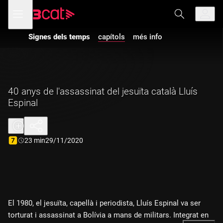
Anar
Anar
Obre
menú
a
al
de
la
contingut
navegació
navegació
Signes dels temps
capítols
més info
principal
40 anys de l'assassinat del jesuïta català Lluís
Espinal
Durada:
23 min
29/11/2020
El 1980, el jesuïta, capellà i periodista, Lluís Espinal va ser
torturat i assassinat a Bolívia a mans de militars. Integrat en