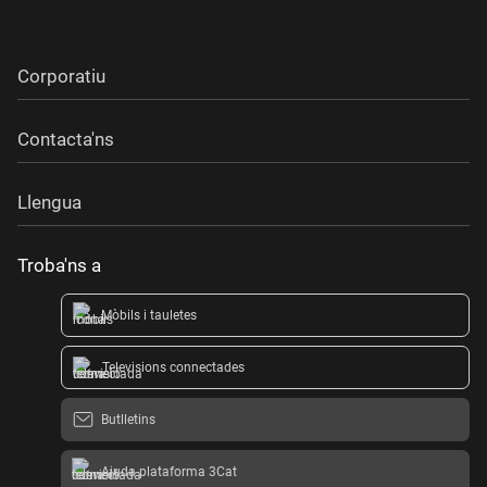
Corporatiu
Contacta'ns
Llengua
Troba'ns a
Mòbils i tauletes
Televisions connectades
Butlletins
Ajuda plataforma 3Cat