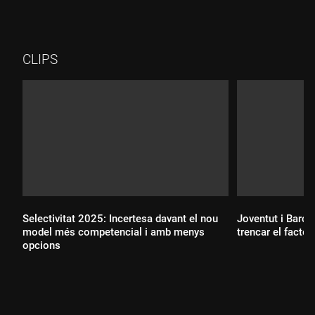
CLIPS
Selectivitat 2025: Incertesa davant el nou
Joventut i Barç
model més competencial i amb menys
trencar el factor
opcions
Durada:
Durada: