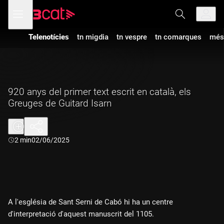
Anar
Anar
Obre
menú
a
al
de
la
contingut
navegació
navegació
Telenotícies
tn migdia
tn vespre
tn comarques
més
principal
920 anys del primer text escrit en català, els
Greuges de Guitard Isarn
Durada:
2 min
02/06/2025
A l'església de Sant Serni de Cabó hi ha un centre
d'interpretació d'aquest manuscrit del 1105.