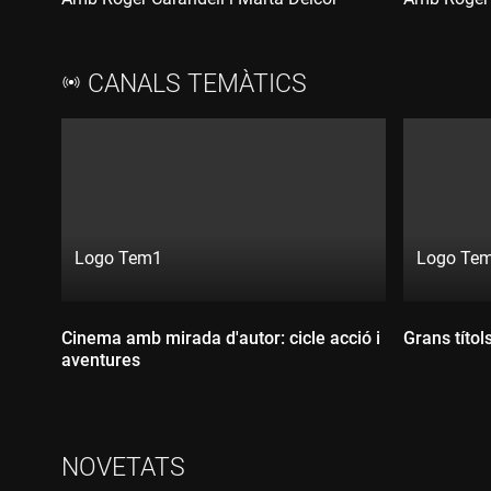
CANALS TEMÀTICS
Logo Tem1
Logo Te
Directe:
Directe:
Canal:
Canal:
exclusiu
exclusiu
Cinema amb mirada d'autor: cicle acció i
Grans títol
exclusiu
exclusiu
digital
digital
aventures
digital
digital
NOVETATS