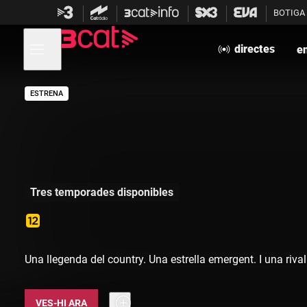
Anar
Anar
BOTIGA
a
al
la
contingut
Obre
navegació
menú
directes
e
de
principal
navegació
ESTRENA
Tres temporades disponibles
Una llegenda del country. Una estrella emergent. I una rival
VES-HI ARA