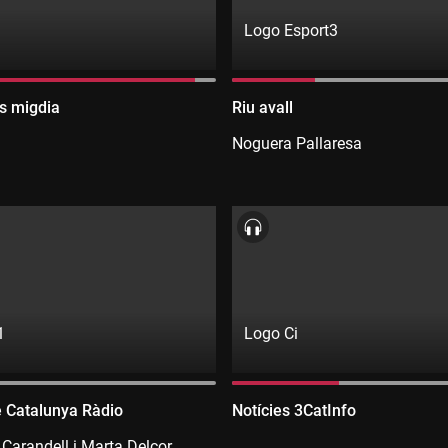
Logo Esport3
Directe:
Esport3
Canal:
es migdia
Riu avall
Esport3
Noguera Pallaresa
1
Logo Ci
Directe:
3CatInfo
Emissora:
e Catalunya Ràdio
Notícies 3CatInfo
(ràdio)
3CatInfo
en
Carandell i Marta Delcor
(ràdio)