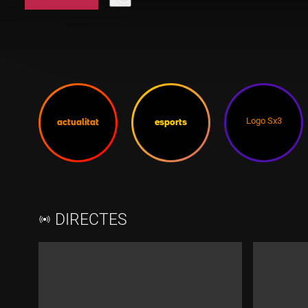
Logo Sx3
actualitat
esports
SX3
DIRECTES