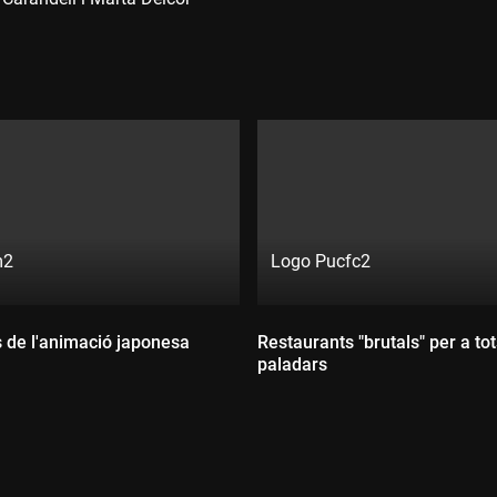
directe
en
directe
m2
Logo Pucfc2
Directe:
Canal:
exclusiu
s de l'animació japonesa
Restaurants "brutals" per a tot
exclusiu
digital
paladars
digital