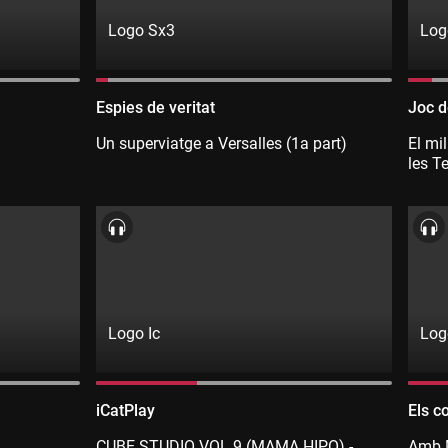
Logo Sx3
Log
Directe:
Direct
SX3
33
Canal:
Canal
Espies de veritat
Joc d
SX3
33
Un superviatge a Versalles (1a part)
El mi
les Te
Logo Ic
Log
Directe:
Direct
iCat
Catal
Emissora:
Emiss
iCatPlay
Els c
Músi
iCat
Catal
CUBE STUDIO VOL.9 (MAMA HIPO) -
Amb M
Músi