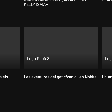
KELLY ISAIAH
Logo Pucfc3
Log
Directe:
Direct
Canal:
Canal
exclusiu
exclu
s els
Les aventures del gat còsmic i en Nobita
L'hum
exclusiu
exclu
digital
digita
digital
digita