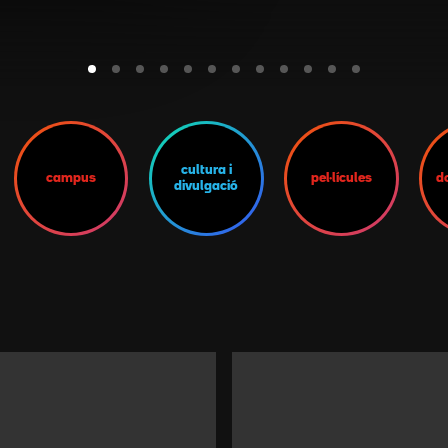
cultura i
campus
pel·lícules
d
divulgació