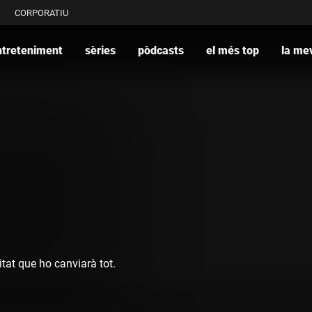
CORPORATIU
ntreteniment
sèries
pòdcasts
el més top
la mev
itat que ho canviarà tot.