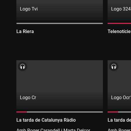
Logo Tvi
Logo 324
Directe:
Directe:
exclusiu
3CatInfo
Canal:
Canal:
La Riera
Telenotíci
digital
(televisió)
exclusiu
3CatInfo
en
digital
(televisió)
directe
en
directe
Logo Cr
Logo Ocr
Directe:
Directe:
Catalunya
exclusiu
Emissora:
Emissora:
La tarda de Catalunya Ràdio
La tarda d
Ràdio
digital
Catalunya
exclusiu
Amb Roger Carandell i Marta Delcor
Amb Roger 
Ràdio
digital