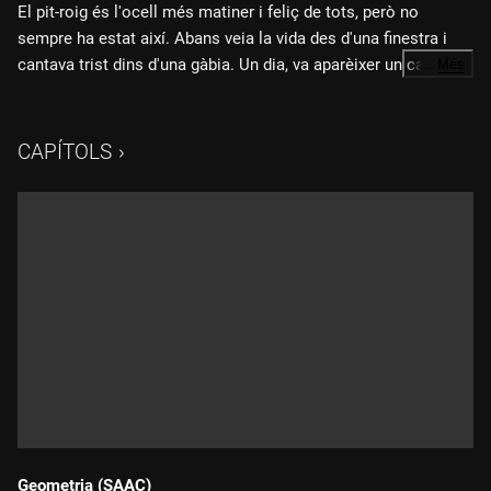
El pit-roig és l'ocell més matiner i feliç de tots, però no
sempre ha estat així. Abans veia la vida des d'una finestra i
cantava trist dins d'una gàbia. Un dia, va aparèixer un canari i li
…
Més
va prometre que l'ajudaria a sortir si, a partir d'aquell moment,
cantava sempre feliç. Tots dos van complir la promesa, però
el pit-roig va tancar el canari a la gàbia.
CAPÍTOLS
Geometria (SAAC)