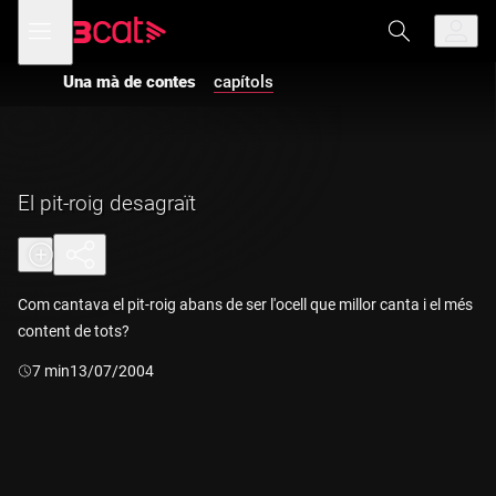
Anar
Anar
Obre
menú
a
al
de
la
contingut
navegació
navegació
Una mà de contes
capítols
principal
El pit-roig desagraït
Com cantava el pit-roig abans de ser l'ocell que millor canta i el més
content de tots?
Durada:
7 min
13/07/2004