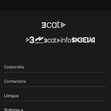
Corporatiu
Contacta'ns
Llengua
Troba'ns a