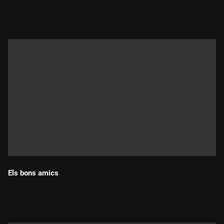
Durada:
Els bons amics
Durada: