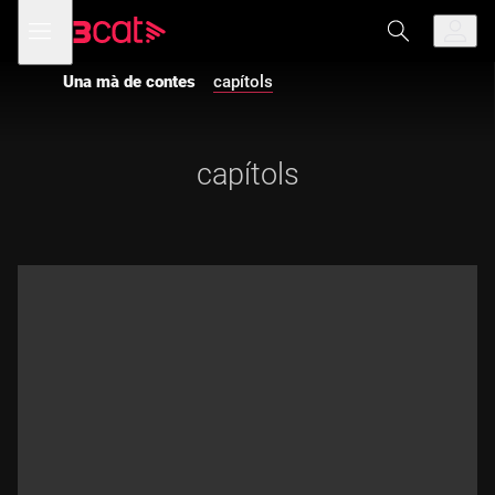
Anar
Anar
Obre
menú
a
al
de
la
contingut
navegació
navegació
Una mà de contes
capítols
principal
capítols