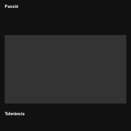
Passió
Durada:
Tolerància
Durada: