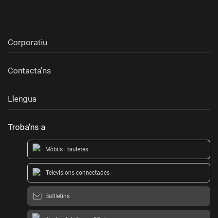
Corporatiu
Contacta'ns
Llengua
Troba'ns a
Mòbils i tauletes
Televisions connectades
Butlletins