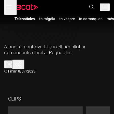
Anar
Anar
Obre
menú
a
al
de
la
contingut
navegació
navegació
Telenotícies
tn migdia
tn vespre
tn comarques
més
principal
A punt el controvertit vaixell per allotjar
demandants d'asil al Regne Unit
Durada:
1 min
18/07/2023
CLIPS