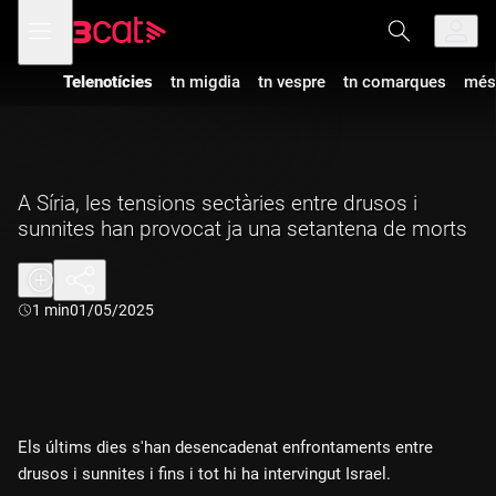
Anar
Anar
Obre
menú
a
al
de
la
contingut
navegació
navegació
Telenotícies
tn migdia
tn vespre
tn comarques
més
principal
A Síria, les tensions sectàries entre drusos i
sunnites han provocat ja una setantena de morts
Durada:
1 min
01/05/2025
Els últims dies s'han desencadenat enfrontaments entre
drusos i sunnites i fins i tot hi ha intervingut Israel.