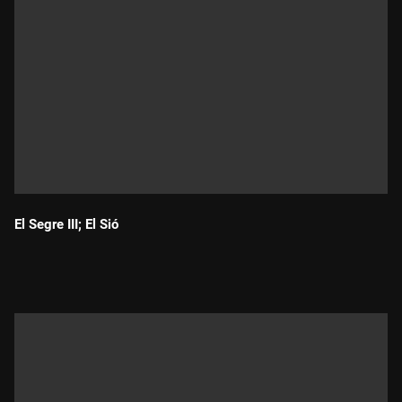
El Segre III; El Sió
Durada: