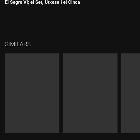
El Segre VI; el Set, Utxesa i el Cinca
Durada:
SIMILARS