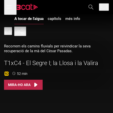
Anar
Anar
Obre
menú
a
al
de
la
contingut
navegació
navegació
A tocar de l'aigua
capítols
més info
principal
Recorrem els camins fluvials per reivindicar la seva
recuperació de la mà del Cèsar Pasadas.
T1xC4 - El Segre I; la Llosa i la Valira
Durada:
52 min
MIRA-HO ARA