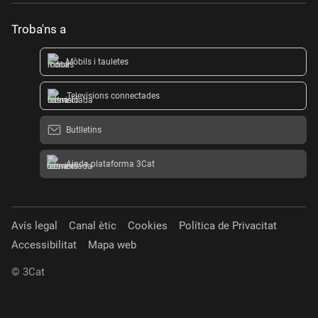
Troba'ns a
Mòbils i tauletes
Televisions connectades
Butlletins
Ajuda plataforma 3Cat
Avís legal
Canal ètic
Cookies
Política de Privacitat
Accessibilitat
Mapa web
© 3Cat