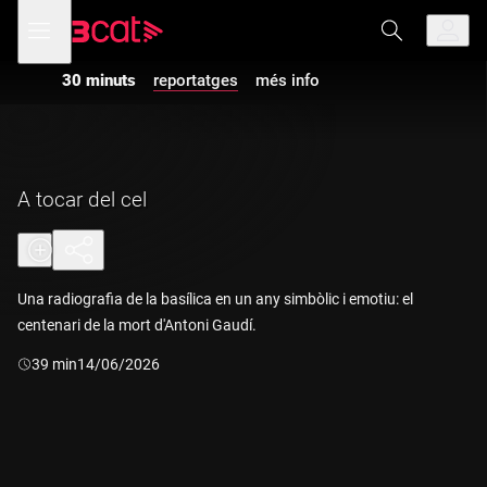
Anar
Anar
Obre
menú
a
al
de
la
contingut
navegació
navegació
30 minuts
reportatges
més info
principal
A tocar del cel
Una radiografia de la basílica en un any simbòlic i emotiu: el
centenari de la mort d'Antoni Gaudí.
Durada:
39 min
14/06/2026