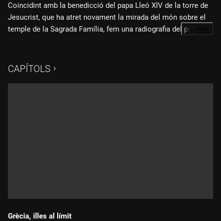
Coincidint amb la benedicció del papa Lleó XIV de la torre de
Jesucrist, que ha atret novament la mirada del món sobre el
temple de la Sagrada Família, fem una radiografia del punt en
…
Més
què es troben les obres del temple, de les fites aconseguides
Fitxa tècnica:
i dels reptes de futur. Un recorregut ascendent i complet per la
basílica, des de la cripta, al soterrani, fins al punt més alt, a
CAPÍTOLS
Un reportatge d'Eduard Querol i Cari Pardo
172,5 metres d'alçada.
Imatge: Aleix Mateu
Muntatge: Xavier Abad
Producció: Eduard Rahola, Sílvia Saiz
Muntatge musical: David Bustamante
"A tocar del cel"
és una producció pròpia de 3Cat.
Grècia, illes al límit