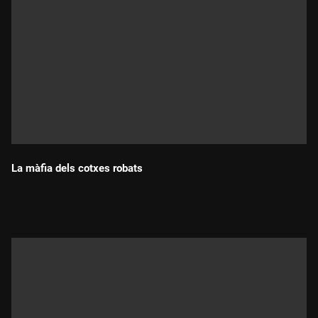
La màfia dels cotxes robats
Durada: