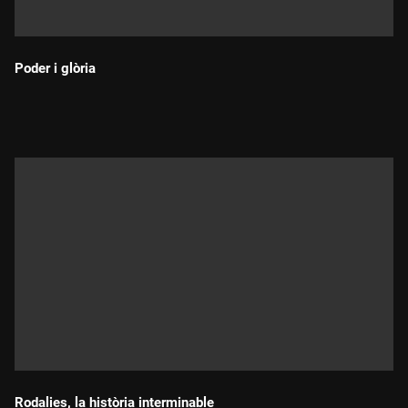
Poder i glòria
Durada:
Rodalies, la història interminable