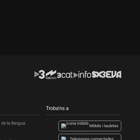
Durada:
Troba'ns a
de la llengua
Mòbils i tauletes
Televisions connectades