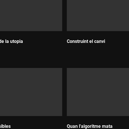
de la utopia
Construint el canvi
:
Durada:
sibles
Quan l'algoritme mata