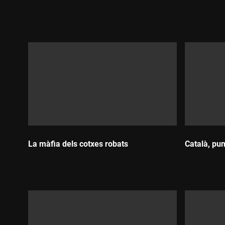
Durada:
Durada:
La màfia dels cotxes robats
Català, punt
Durada:
Durada: