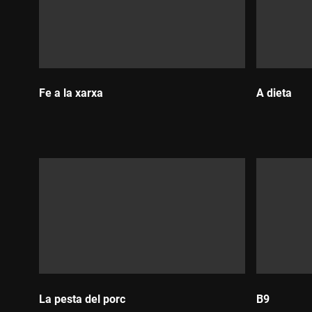
Fe a la xarxa
A dieta
Durada:
Durada:
La pesta del porc
B9