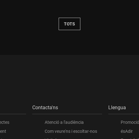
:
Durada:
TOTS
Contacta'ns
Llengua
ectes
Atenció a l'audiència
Promoció 
ient
Com veure'ns i escoltar-nos
ésAdir