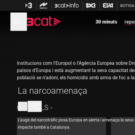
Anar
Anar
BOTIGA
a
al
la
contingut
Obre
navegació
menú
30 minuts
repo
de
principal
navegació
Institucions com l'Europol o l'Agència Europea sobre Dro
països d'Europa i està augmentant la seva capacitat des
població se n'adoni, els homicidis amb arma de foc a la 
La narcoamenaça
Fitxa tècnica:
Un reportatge de Fàtima Llambrich i Joan Carles Calve
CAPÍTOLS
Producció: Eduard Rahola, Sílvia Sáiz
L'auge del narcotràfic posa Europa en alerta i amenaça la seva
Imatge i muntatge: Simó Andreu
impacte també a Catalunya.