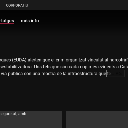
CORPORATIU
rtatges
més info
gues (EUDA) alerten que el crim organitzat vinculat al narcotràf
estabilitzadora. Uns fets que són cada cop més evidents a Catalu
via pública són una mostra de la infraestructura que té.
…
Més
ra
 seguretat, amb