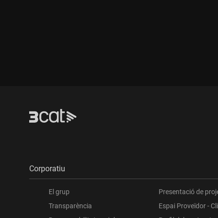
Durada:
Durada
Corporatiu
El grup
Presentació de proj
Transparència
Espai Proveïdor - Cl