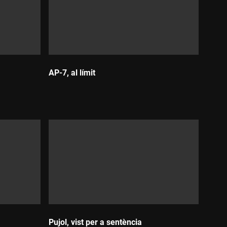
AP-7, al límit
Durada:
Pujol, vist per a sentència