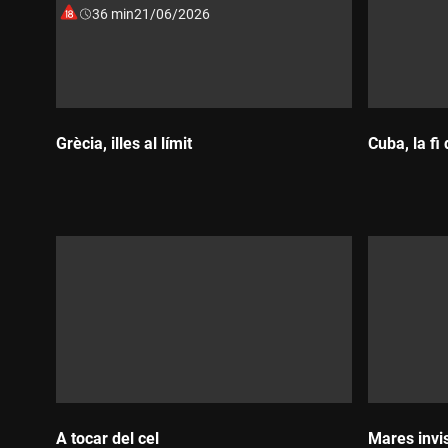
Muntatge musical: David Bustamente
Durada:
36 min
21/06/2026
"La narcoamenaça" és una producció pròpia de 3Cat.
Grècia, illes al límit
Cuba, la fi 
Durada:
Durada
A tocar del cel
Mares invi