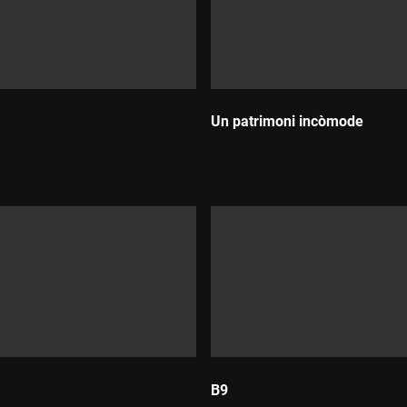
Un patrimoni incòmode
Durada:
B9