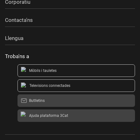
Corporatiu
Contacta'ns
Llengua
Troba'ns a
Mòbils i tauletes
Televisions connectades
Butlletins
Ajuda plataforma 3Cat