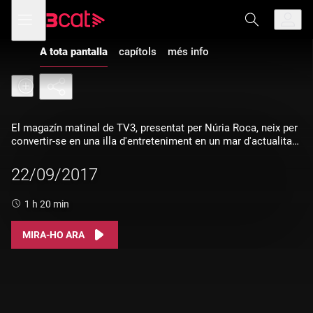
Anar
Anar
Obre
menú
a
al
de
la
contingut
navegació
navegació
A tota pantalla
capítols
més info
principal
El magazín matinal de TV3, presentat per Núria Roca, neix per
convertir-se en una illa d'entreteniment en un mar d'actualitat
informativa
22/09/2017
Durada:
1 h 20 min
MIRA-HO ARA