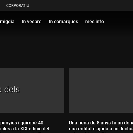
CORPORATIU
 migdia
tn vespre
tn comarques
més info
a dels
panyies i gairebé 40
Una nena de 8 anys fa un dona
cles a la XIX edició del
una entitat d'ajuda a col.lectiu