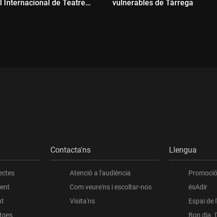
l Internacional de Teatre
vulnerables de Tàrrega
r de Girona
Durada:
ada:
Contacta'ns
Llengua
ectes
Atenció a l'audiència
Promoció 
ient
Com veure'ns i escoltar-nos
ésAdir
nt
Visita'ns
Espai de 
atges
Bon dia. 