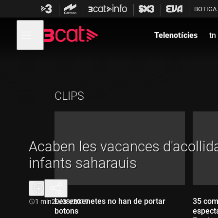
Anar
Anar
BOTIGA
a
al
la
contingut
Obre
navegació
menú
Telenotícies
tn
de
principal
navegació
CLIPS
Acaben les vacances d'acollid
infants saharauis
Les enxenetes no han de portar
35 com
Durada:
1 min
29/08/2019
botons
especta