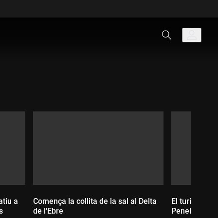
tiu a
Comença la collita de la sal al Delta
El turisme qu
s
de l'Ebre
Penelles prop