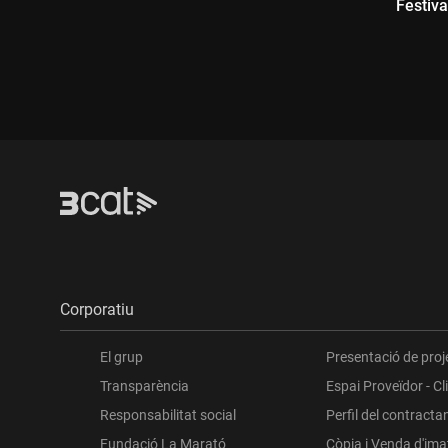
Festiva
Amateu
Durada:
Dur
Corporatiu
El grup
Presentació de proj
Transparència
Espai Proveïdor - Cl
Responsabilitat social
Perfil del contracta
Fundació La Marató
Còpia i Venda d'im