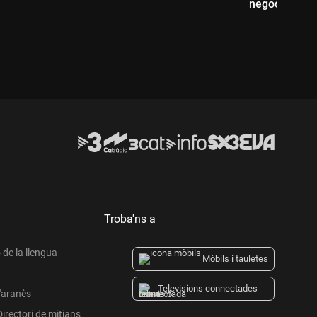
negocis al po
Durada:
Durada:
Troba'ns a
de la llengua
Mòbils i tauletes
Televisions connectades
l'aranès
Directori de mitjans