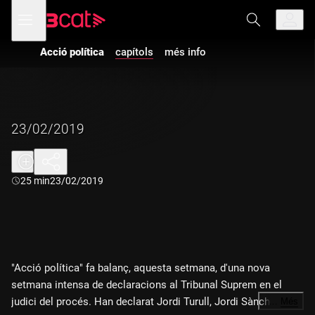
Anar
Anar
Obre
menú
a
al
de
la
contingut
navegació
navegació
Acció política
capítols
més info
principal
23/02/2019
Durada:
25 min
23/02/2019
"Acció política" fa balanç, aquesta setmana, d'una nova
setmana intensa de declaracions al Tribunal Suprem en el
judici del procés. Han declarat Jordi Turull, Jordi Sànchez,
…
Més