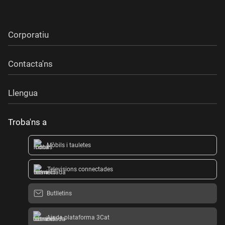
Corporatiu
Contacta'ns
Llengua
Troba'ns a
Mòbils i tauletes
Televisions connectades
Butlletins
Ajuda plataforma 3Cat