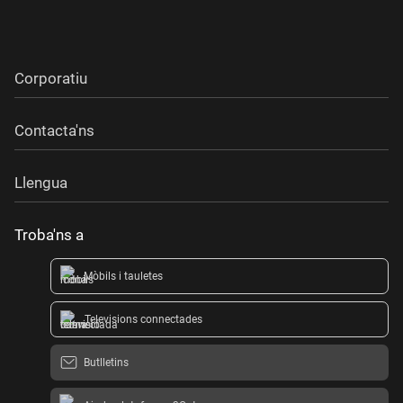
Corporatiu
Contacta'ns
Llengua
Troba'ns a
Mòbils i tauletes
Televisions connectades
Butlletins