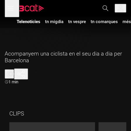
Anar
Anar
Obre
menú
a
al
de
la
contingut
navegació
navegació
Telenotícies
tn migdia
tn vespre
tn comarques
més
principal
Acompanyem una ciclista en el seu dia a dia per
Barcelona
Durada:
1 min
CLIPS