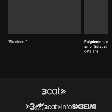
"Els diners"
Puigdemont esté
amb l'Estat si re
Durada:
catalans
Durada: