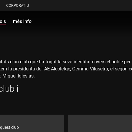
CORPORATIU
ols
més info
ritats d'un club que ha forjat la seva identitat envers el poble pe
vistem la presidenta de l'AE Alcoletge, Gemma Vilasetrú; el segon
, Miguel Iglesias.
club i
'aquest club