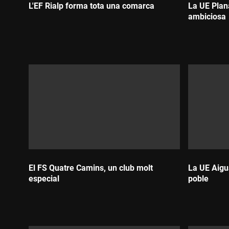
L'EF Rialp forma tota una comarca
La UE Plan
ambiciosa
Durada:
Durada:
El FS Quatre Camins, un club molt
La UE Aigu
especial
poble
Durada:
Durada: