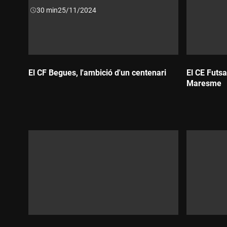
Durada:
30 min
25/11/2024
El CF Begues, l'ambició d'un centenari
El CE Futsa
Maresme
Durada:
Durada: