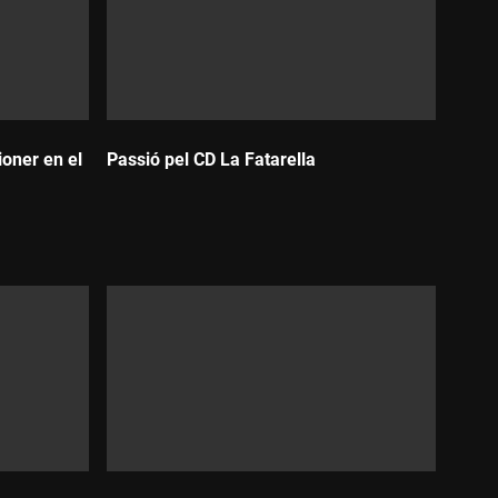
ioner en el
Passió pel CD La Fatarella
Durada: