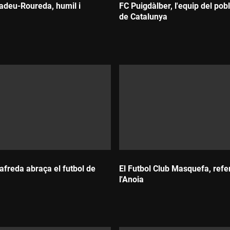
adeu-Roureda, humil i
FC Puigdàlber, l'equip del pob
de Catalunya
Durada:
afreda abraça el futbol de
El Futbol Club Masquefa, refe
l'Anoia
Durada: