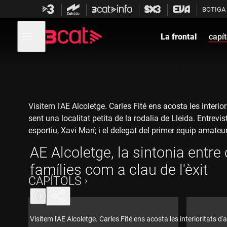
Anar
Anar
BOTIGA
a
al
la
contingut
Obre
navegació
menú
La frontal
capít
de
principal
navegació
Visitem l'AE Alcoletge. Carles Fité ens acosta les interio
sent una localitat petita de la rodalia de Lleida. Entre
esportiu, Xavi Marí; i el delegat del primer equip amateur
AE Alcoletge, la sintonia entre 
famílies com a clau de l'èxit
CAPÍTOLS
Visitem l'AE Alcoletge. Carles Fité ens acosta les interioritats d