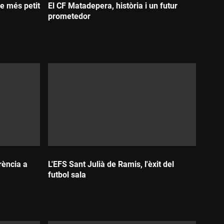
le més petit
El CF Matadepera, història i un futur
prometedor
Durada:
rència a
L'EFS Sant Julià de Ramis, l'èxit del
futbol sala
Durada: