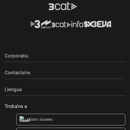
Corporatiu
Contacta'ns
Llengua
Troba'ns a
Mòbils i tauletes