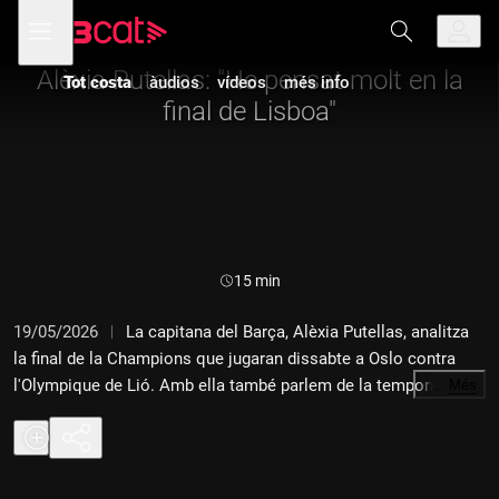
Anar
Anar
Obre
menú
a
al
de
la
contingut
navegació
navegació
Alèxia Putellas: "He pensat molt en la
Tot costa
àudios
vídeos
més info
principal
final de Lisboa"
Durada:
15 min
19/05/2026
La capitana del Barça, Alèxia Putellas, analitza
la final de la Champions que jugaran dissabte a Oslo contra
l'Olympique de Lió. Amb ella també parlem de la temporada i
…
Més
del seu futur.