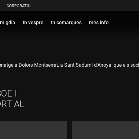
CORPORATIU
 migdia
tn vespre
tn comarques
més info
enatge a Dolors Montserrat, a Sant Sadurní d'Anoya, que els soci
OE I
RT AL