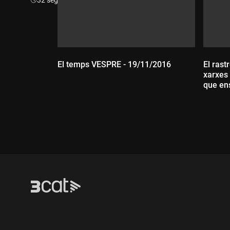
El temps VESPRE - 19/11/2016
El rast
xarxes 
Durada:
que ens
Dur