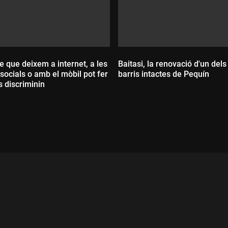
re que deixem a internet, a les
Baitasi, la renovació d'un dels
socials o amb el mòbil pot fer
barris intactes de Pequín
 discriminin
ada:
Durada: