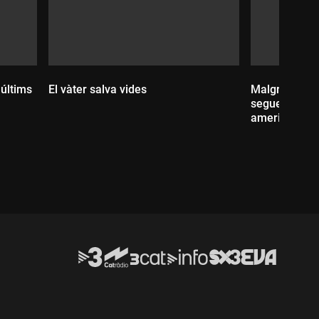
 últims
El vàter salva vides
Malgrat Trum
segueixen in
americà
Durada:
Durada: