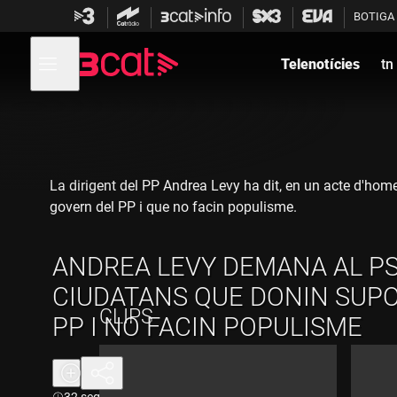
Anar
Anar
BOTIGA
a
al
la
contingut
Obre
navegació
menú
Telenotícies
tn
de
principal
navegació
La dirigent del PP Andrea Levy ha dit, en un acte d'hom
govern del PP i que no facin populisme.
ANDREA LEVY DEMANA AL PS
CIUDATANS QUE DONIN SUPO
CLIPS
PP I NO FACIN POPULISME
Durada:
32 seg