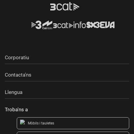
Corporatiu
Contacta'ns
Llengua
Troba'ns a
Mòbils i tauletes