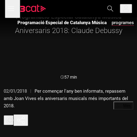
Anar
Anar
Obre
menú
a
al
de
la
contingut
Programació Especial Catalunya Música
navegació
navegació
Programació Especial de Catalunya Música
programes
principal
Aniversaris 2018: Claude Debussy
Durada:
57 min
02/01/2018
Per començar l'any ben informats, repassem
amb Joan Vives els aniversaris musicals més importants del
2018.
…
Més
En aquest programa: "Claude Debussy, 100 anys"