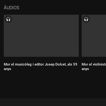
ÀUDIOS
Mor el musicòleg i editor Josep Dolcet, als 59
Mor el violinis
anys
anys
Durada:
Durada: