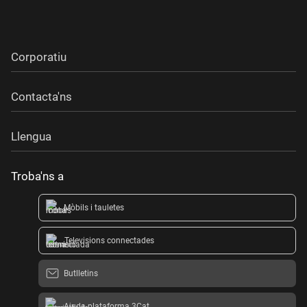
Corporatiu
Contacta'ns
Llengua
Troba'ns a
Mòbils i tauletes
Televisions connectades
Butlletins
Ajuda plataforma 3Cat