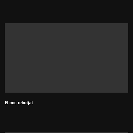
Durada:
El cos rebutjat
Durada: