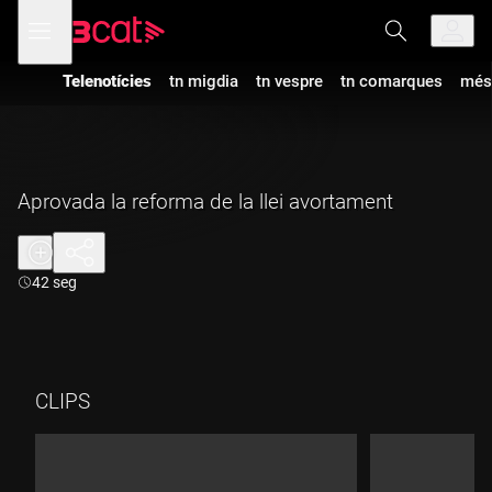
Anar
Anar
Obre
menú
a
al
de
la
contingut
navegació
navegació
Telenotícies
tn migdia
tn vespre
tn comarques
més
principal
Aprovada la reforma de la llei avortament
Durada:
42 seg
CLIPS