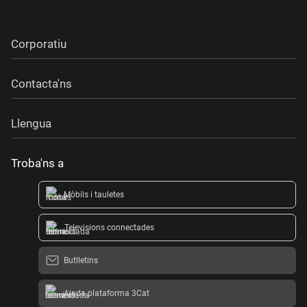
Corporatiu
Contacta'ns
Llengua
Troba'ns a
Mòbils i tauletes
Televisions connectades
Butlletins
Ajuda plataforma 3Cat