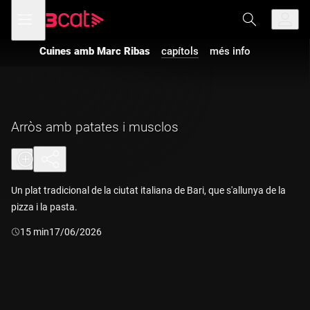
Anar
Anar
Obre
menú
a
al
de
la
contingut
navegació
navegació
Cuines amb Marc Ribas
capítols
més info
principal
Arròs amb patates i musclos
Un plat tradicional de la ciutat italiana de Bari, que s'allunya de la
pizza i la pasta.
Durada:
15 min
17/06/2026