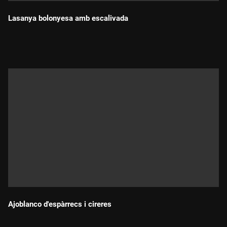
Lasanya bolonyesa amb escalivada
Durada:
Ajoblanco d'espàrrecs i cireres
Durada: