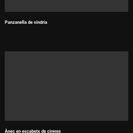
Panzanella de síndria
Durada:
Ànec en escabetx de cireres