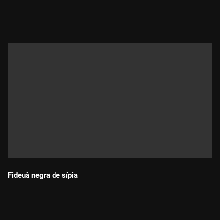
Durada:
Fideuà negra de sípia
Durada: