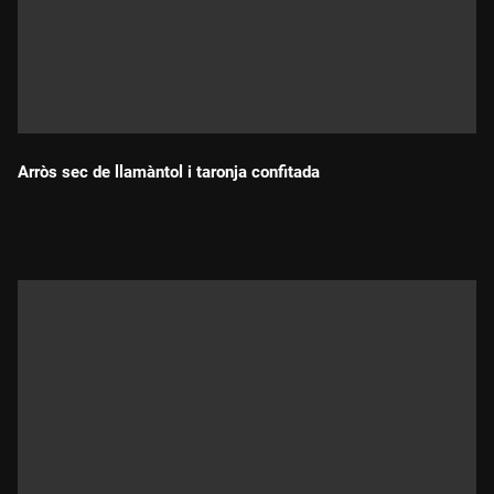
Arròs sec de llamàntol i taronja confitada
Durada: