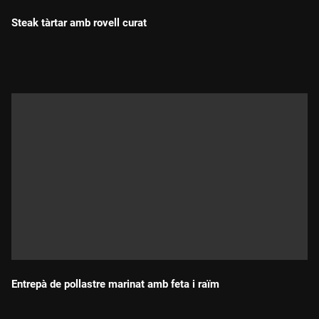
Steak tàrtar amb rovell curat
Durada:
Entrepà de pollastre marinat amb feta i raïm
Durada: