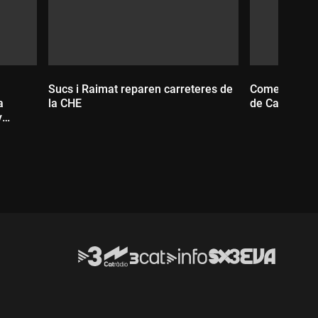
Sucs i Raimat reparen carreteres de
Comença la re
a
la CHE
de Castell d
y
Durada:
Durada: