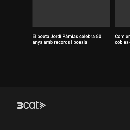
El poeta Jordi Pàmias celebra 80
Com era
anys amb records i poesia
cobles
Durada:
Dur