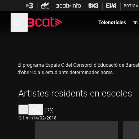
Anar
Anar
BOTIGA
a
al
la
contingut
Obre
navegació
menú
Telenotícies
tn
de
principal
navegació
El programa Espais C del Consorci d'Educació de Barcelon
d'obrir-lo als estudiants determinades hores.
Artistes residents en escoles
CLIPS
Durada:
1 min
14/02/2018