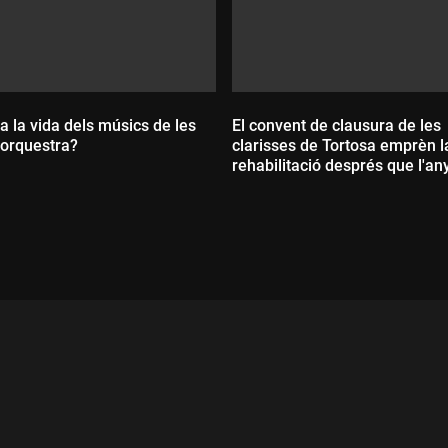
 la vida dels músics de les
El convent de clausura de les
-orquestra?
clarisses de Tortosa emprèn l
rehabilitació després que l'an
passat s'esfondrés
Durada:
ada: