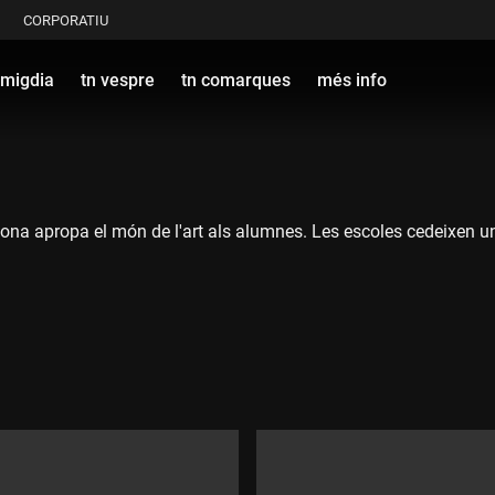
CORPORATIU
 migdia
tn vespre
tn comarques
més info
a apropa el món de l'art als alumnes. Les escoles cedeixen un esp