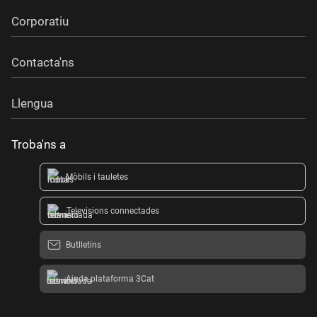
Corporatiu
Contacta'ns
Llengua
Troba'ns a
Mòbils i tauletes
Televisions connectades
Butlletins
Ajuda plataforma 3Cat