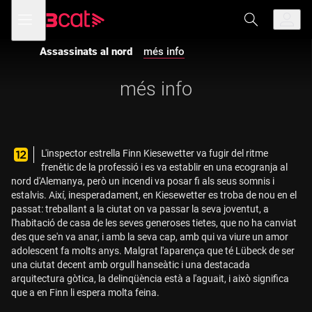
Anar
Anar
Obre
menú
a
al
de
la
contingut
navegació
navegació
Assassinats al nord
més info
principal
més info
L'inspector estrella Finn Kiesewetter va fugir del ritme
frenètic de la professió i es va establir en una ecogranja al
nord d'Alemanya, però un incendi va posar fi als seus somnis i
estalvis. Així, inesperadament, en Kiesewetter es troba de nou en el
passat: treballant a la ciutat on va passar la seva joventut, a
l'habitació de casa de les seves generoses tietes, que no ha canviat
des que se'n va anar, i amb la seva cap, amb qui va viure un amor
adolescent fa molts anys. Malgrat l'aparença que té Lübeck de ser
una ciutat decent amb orgull hanseàtic i una destacada
arquitectura gòtica, la delinqüència està a l'aguait, i això significa
que a en Finn li espera molta feina.