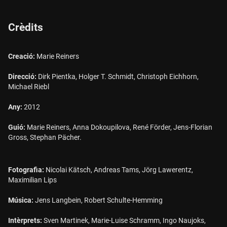
Crèdits
Creació:
Marie Reiners
Direcció:
Dirk Pientka, Holger T. Schmidt, Christoph Eichhorn,
Michael Riebl
Any:
2012
Guió:
Marie Reiners, Anna Dokoupilova, René Förder, Jens-Florian
Gross, Stephan Pächer.
Fotografia:
Nicolai Kätsch, Andreas Tams, Jörg Lawerentz,
Maximilian Lips
Música:
Jens Langbein, Robert Schulte-Hemming
Intèrprets:
Sven Martinek, Marie-Luise Schramm, Ingo Naujoks,