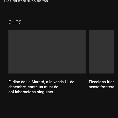
i les multarà si no ho fan.
CLIPS
El disc de La Marató, a la venda l'1 de
Eleccions Irland
desembre, conté un munt de
sense frontera t
col·laboracions singulars
Durada:
Durada: