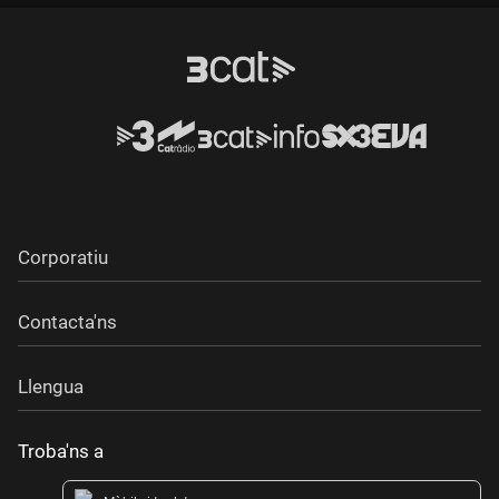
Corporatiu
Contacta'ns
Llengua
Troba'ns a