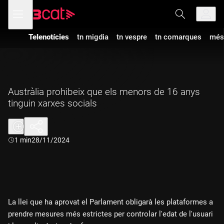
Anar
Anar
Obre
menú
a
al
de
la
contingut
navegació
navegació
Telenotícies
tn migdia
tn vespre
tn comarques
més
principal
Austràlia prohibeix que els menors de 16 anys
tinguin xarxes socials
Durada:
1 min
28/11/2024
La llei que ha aprovat el Parlament obligarà les plataformes a
prendre mesures més estrictes per controlar l'edat de l'usuari