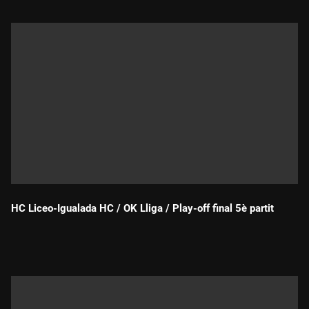
HC Liceo-Igualada HC / OK Lliga / Play-off final 5è partit
Durada: