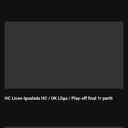
Durada:
HC Liceo-Igualada HC / OK Lliga / Play-off final 1r partit
Durada: