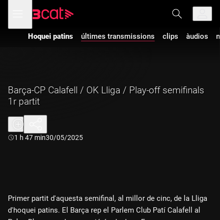
Anar
Anar
Obre
menú
a
al
de
la
contingut
navegació
navegació
Hoquei patins
últimes transmissions
clips
àudios
m
principal
Barça-CP Calafell / OK Lliga / Play-off semifinals
1r partit
Durada:
1 h 47 min
30/05/2025
Primer partit d'aquesta semifinal, al millor de cinc, de la Lliga
d'hoquei patins. El Barça rep el Parlem Club Patí Calafell al