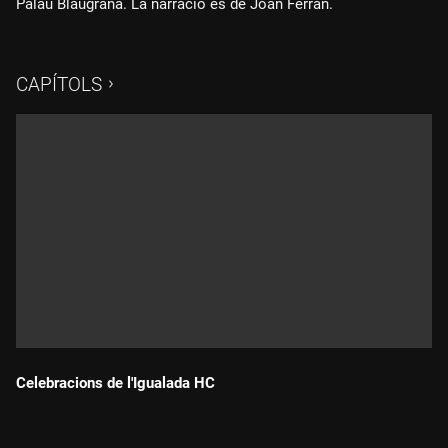
Palau Blaugrana. La narració és de Joan Ferran.
CAPÍTOLS
Celebracions de l'Igualada HC
Durada: