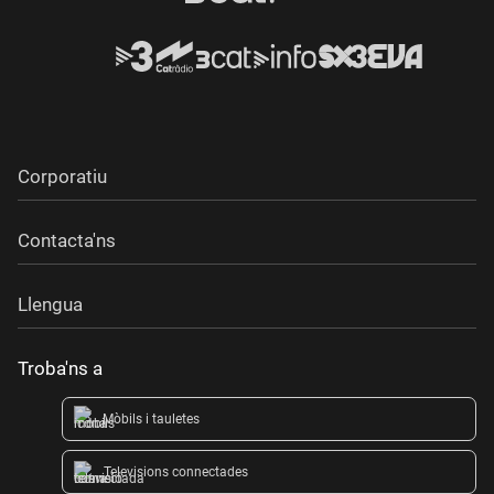
Corporatiu
Contacta'ns
Llengua
Troba'ns a
Mòbils i tauletes
Televisions connectades