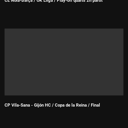
CE Noia-Barça / OK Lliga / Play-off quarts 2n partit
Durada:
CP Vila-Sana - Gijón HC / Copa de la Reina / Final
Durada: