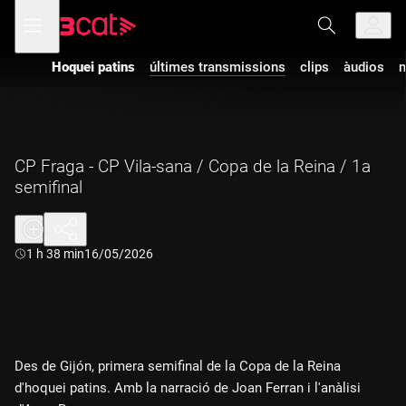
Anar
Anar
Obre
menú
a
al
de
la
contingut
navegació
navegació
Hoquei patins
últimes transmissions
clips
àudios
m
principal
CP Fraga - CP Vila-sana / Copa de la Reina / 1a
semifinal
Durada:
1 h 38 min
16/05/2026
Des de Gijón, primera semifinal de la Copa de la Reina
d'hoquei patins. Amb la narració de Joan Ferran i l'anàlisi