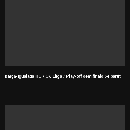
Barça-Igualada HC / OK Lliga / Play-off semifinals 5è partit
Durada: