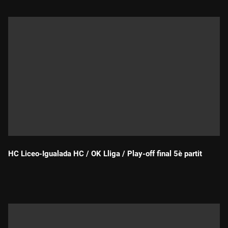
HC Liceo-Igualada HC / OK Lliga / Play-off final 5è partit
Durada: