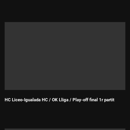
Durada:
HC Liceo-Igualada HC / OK Lliga / Play-off final 1r partit
Durada: