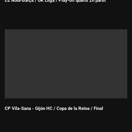
CE Noia-Barça / OK Lliga / Play-off quarts 2n partit
Durada:
CP Vila-Sana - Gijón HC / Copa de la Reina / Final
Durada: