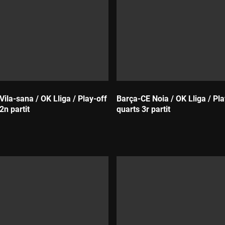
Vila-sana / OK Lliga / Play-off
Barça-CE Noia / OK Lliga / Pla
2n partit
quarts 3r partit
Durada: