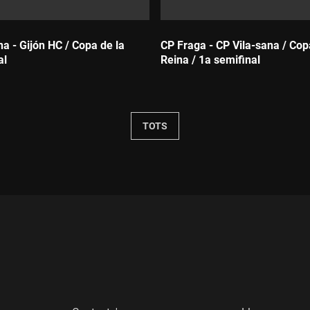
a - Gijón HC / Copa de la
CP Fraga - CP Vila-sana / Cop
al
Reina / 1a semifinal
Durada:
TOTS