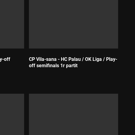
y-off
CP Vila-sana - HC Palau / OK Liga / Play-
off semifinals 1r partit
Durada: