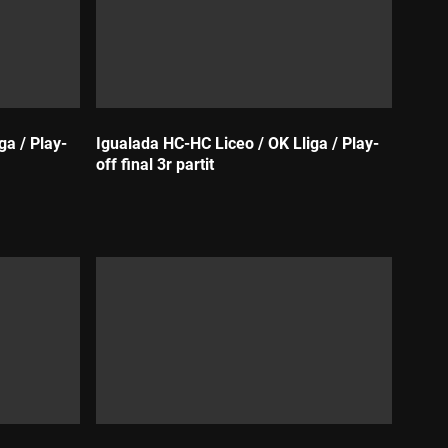
ga / Play-
Igualada HC-HC Liceo / OK Lliga / Play-
off final 3r partit
Durada: