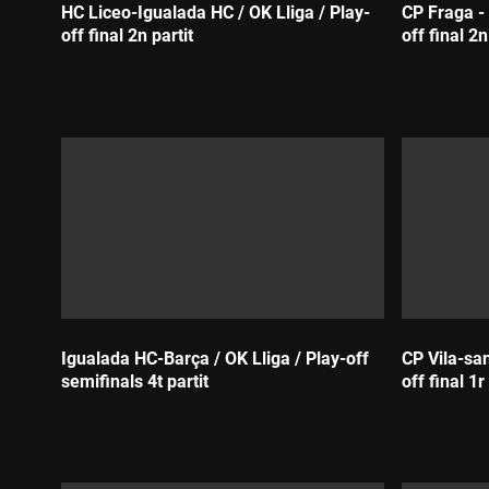
HC Liceo-Igualada HC / OK Lliga / Play-
CP Fraga - 
off final 2n partit
off final 2n
Durada:
Durada:
Igualada HC-Barça / OK Lliga / Play-off
CP Vila-san
semifinals 4t partit
off final 1r
Durada:
Durada: