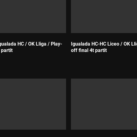
ualada HC / OK Lliga / Play-
Igualada HC-HC Liceo / OK Lli
 partit
off final 4t partit
Durada: