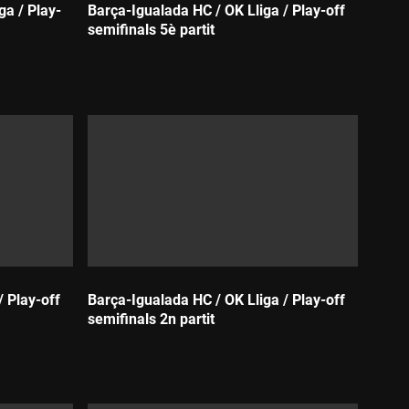
ga / Play-
Barça-Igualada HC / OK Lliga / Play-off
semifinals 5è partit
Durada:
/ Play-off
Barça-Igualada HC / OK Lliga / Play-off
semifinals 2n partit
Durada: