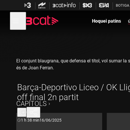
Anar
Anar
BOTIGA
a
al
la
contingut
Obre
navegació
menú
Hoquei patins
de
principal
navegació
El conjunt blaugrana, que defensa el títol, vol sumar la 
és de Joan Ferran.
Barça-Deportivo Liceo / OK Lli
off final 2n partit
CAPÍTOLS
Durada:
1 h 38 min
16/06/2025