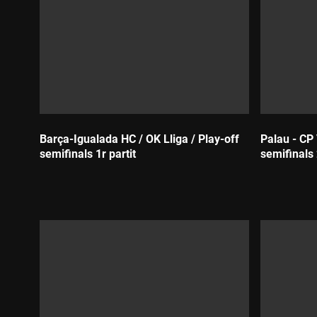
Barça-Igualada HC / OK Lliga / Play-off
Palau - CP 
semifinals 1r partit
semifinals 
Durada:
Durada: