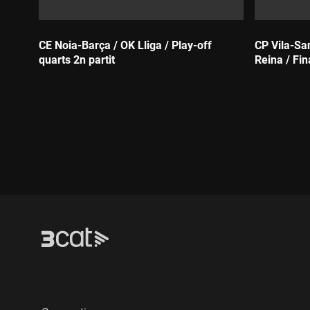
CE Noia-Barça / OK Lliga / Play-off
CP Vila-San
quarts 2n partit
Reina / Fin
Durada:
Durada: