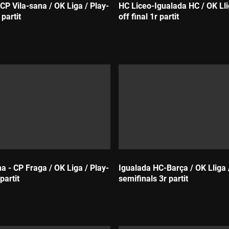
CP Vila-sana / OK Liga / Play-
HC Liceo-Igualada HC / OK Lli
 partit
off final 1r partit
Durada:
a - CP Fraga / OK Liga / Play-
Igualada HC-Barça / OK Lliga 
 partit
semifinals 3r partit
Durada: