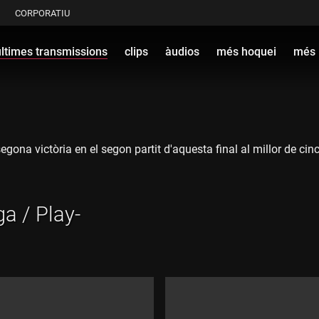
CORPORATIU
últimes transmissions
clips
àudios
més hoquei
més 
segona victòria en el segon partit d'aquesta final al millor de c
ga / Play-