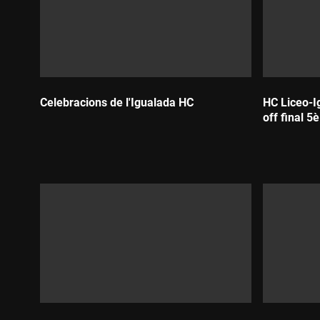
Celebracions de l'Igualada HC
HC Liceo-Ig
off final 5è
Durada:
Durada: