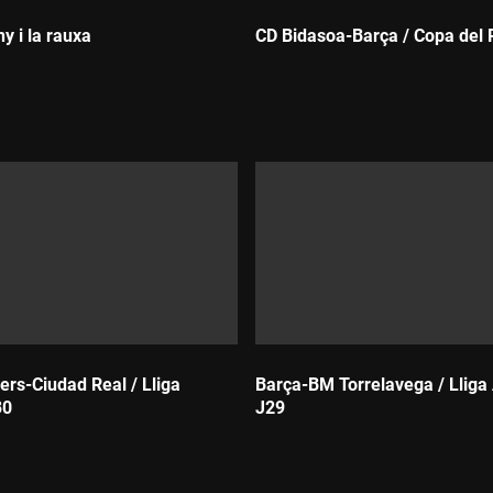
ny i la rauxa
CD Bidasoa-Barça / Copa del R
Durada:
ers-Ciudad Real / Lliga
Barça-BM Torrelavega / Lliga 
30
J29
Durada: