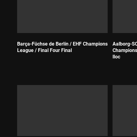
Barça-Füchse de Berlín / EHF Champions
Aalborg-S
League / Final Four Final
Champions 
lloc
Durada:
Durada: