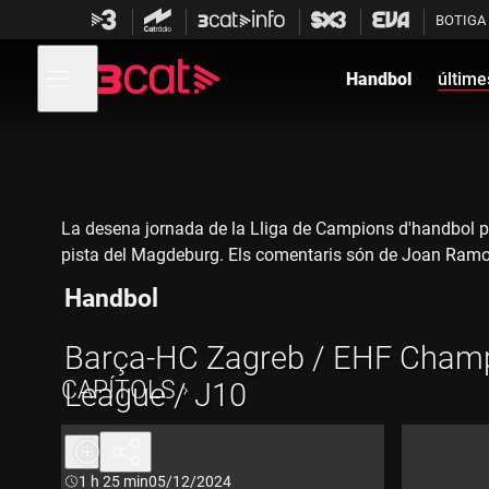
Anar
Anar
BOTIGA
a
al
la
contingut
Obre
navegació
menú
Handbol
últime
de
principal
navegació
La desena jornada de la Lliga de Campions d'handbol porta
pista del Magdeburg. Els comentaris són de Joan Ramon Va
Handbol
Barça-HC Zagreb / EHF Cham
CAPÍTOLS
League / J10
Durada:
1 h 25 min
05/12/2024