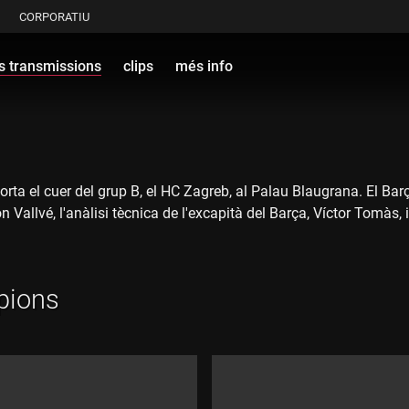
CORPORATIU
s transmissions
clips
més info
 el cuer del grup B, el HC Zagreb, al Palau Blaugrana. El Barça é
llvé, l'anàlisi tècnica de l'excapità del Barça, Víctor Tomàs, i 
pions