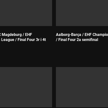
C Magdeburg / EHF
Aalborg-Barça / EHF Champi
League / Final Four 3r i 4t
/ Final Four 2a semifinal
Durada: