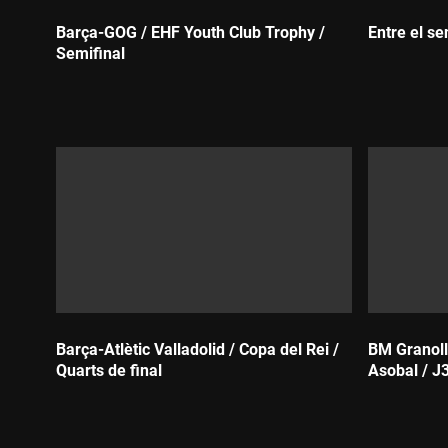
Barça-GOG / EHF Youth Club Trophy /
Entre el se
Semifinal
Durada:
Durada:
Barça-Atlètic Valladolid / Copa del Rei /
BM Granoll
Quarts de final
Asobal / J
Durada:
Durada: