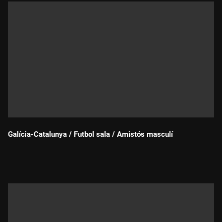
Galícia-Catalunya / Futbol sala / Amistós masculí
Durada: