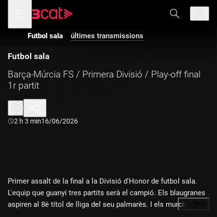
Anar
Anar
Obre
menú
a
al
de
la
contingut
navegació
navegació
Futbol sala
últimes transmissions
principal
Futbol sala
Barça-Múrcia FS / Primera Divisió / Play-off final
1r partit
Durada:
2 h 3 min
16/06/2026
Primer assalt de la final a la Divisió d'Honor de futbol sala.
L'equip que guanyi tres partits serà el campió. Els blaugranes
aspiren al 8è títol de lliga del seu palmarès. I els murcians, al
…
Més
5è. Amb la narració de Xavi Lorente.