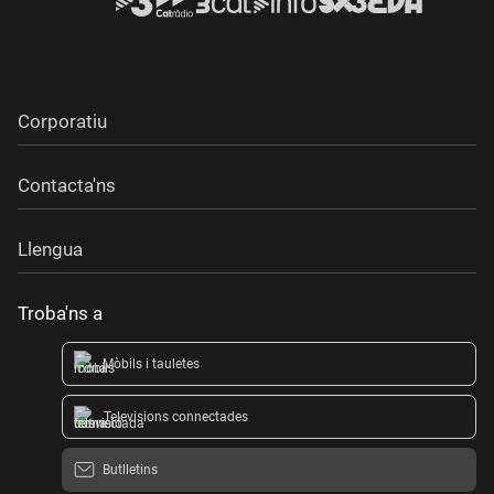
Corporatiu
Contacta'ns
Llengua
Troba'ns a
Mòbils i tauletes
Televisions connectades
Butlletins