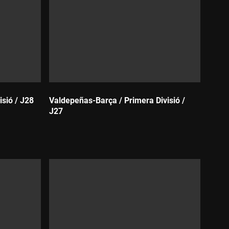
isió / J28
Valdepeñas-Barça / Primera Divisió /
J27
Durada: