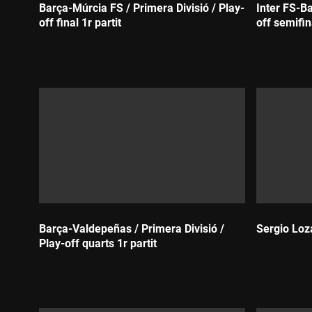
Barça-Múrcia FS / Primera Divisió / Play-
Inter FS-Ba
off final 1r partit
off semifin
Durada:
Durada:
Barça-Valdepeñas / Primera Divisió /
Sergio Loza
Play-off quarts 1r partit
Durada:
Durada: