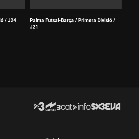
ió / J24
Palma Futsal-Barça / Primera Divisió /
J21
Durada: