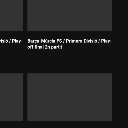
sió / Play-
Barça-Múrcia FS / Primera Divisió / Play-
off final 2n partit
Durada: