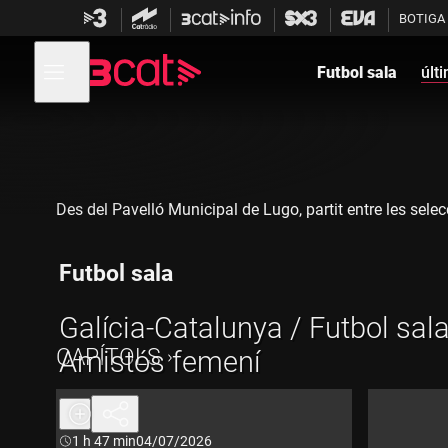
Anar
Anar
BOTIGA
a
al
la
contingut
Obre
navegació
menú
Futbol sala
últ
de
principal
navegació
Des del Pavelló Municipal de Lugo, partit entre les selec
Futbol sala
Galícia-Catalunya / Futbol sala
CAPÍTOLS
Amistós femení
Durada:
1 h 47 min
04/07/2026