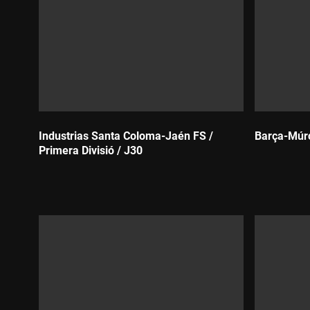
Industrias Santa Coloma-Jaén FS /
Barça-Múrc
Primera Divisió / J30
Durada:
Durada: