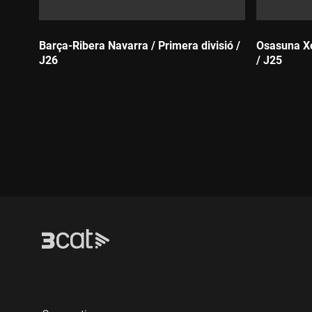
Barça-Ribera Navarra / Primera divisió /
Osasuna Xo
J26
/ J25
Durada:
Durada: