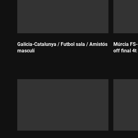
Galícia-Catalunya / Futbol sala / Amistós
Múrcia FS-B
masculí
off final 4t
Durada:
Durada: