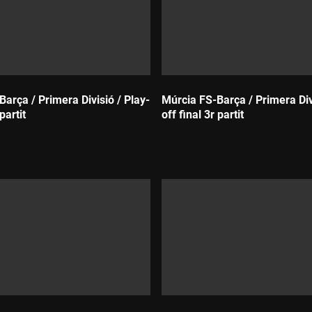
arça / Primera Divisió / Play-
Múrcia FS-Barça / Primera Divi
 partit
off final 3r partit
Durada: