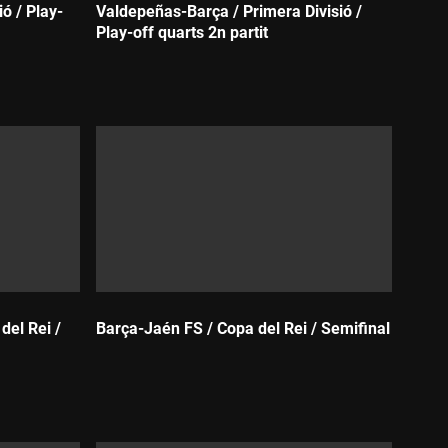
ió / Play-
Valdepeñas-Barça / Primera Divisió /
Play-off quarts 2n partit
Durada:
del Rei /
Barça-Jaén FS / Copa del Rei / Semifinal
Durada: