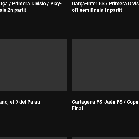
rça / Primera Divisió / Play-
Barça-Inter FS / Primera Divis
als 2n partit
off semifinals 1r partit
Durada:
no, el 9 del Palau
Cartagena FS-Jaén FS / Copa 
Final
Durada: