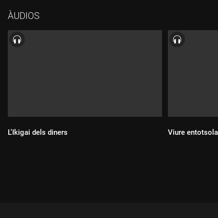
ÀUDIOS
L'Ikigai dels diners
Viure entotsola
Durada:
Durada: