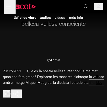
Anar
Anar
Obre
menú
a
al
de
la
contingut
navegació
navegació
L'ofici de viure
àudios
vídeos
més info
principal
Bellesa-vellesa conscients
Durada:
47 min
23/12/2023
Què és la nostra bellesa interior? Es malmet
quan ens fem grans? Explorem les maneres d'abraçar la vellesa
amb el metge Miquel Masgrau, la dietista i esteticista holística
…
Més
Laura Puga i la facilitadora en ioga facial i doctora en química
Anna Llordés. Amb el comentari de la psicòloga Emma Ribas.