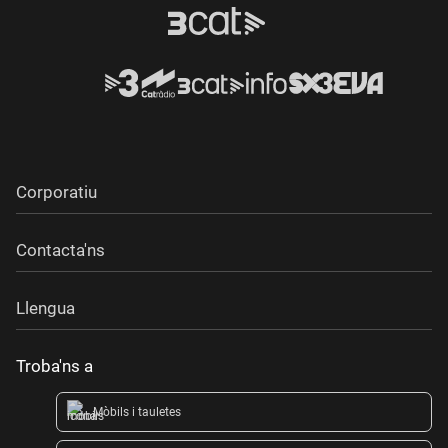
Corporatiu
Contacta'ns
Llengua
Troba'ns a
Mòbils i tauletes