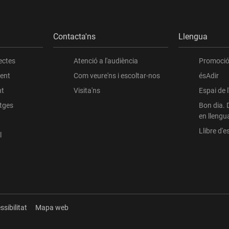
Contacta'ns
Llengua
ectes
Atenció a l'audiència
Promoció 
ient
Com veure'ns i escoltar-nos
ésAdir
nt
Visita'ns
Espai de 
atges
Bon dia. 
en llengu
Llibre d'es
l
ssibilitat
Mapa web