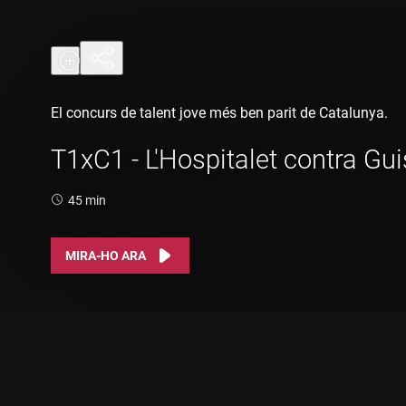
El concurs de talent jove més ben parit de Catalunya.
T1xC1 - L'Hospitalet contra Gu
Durada:
45 min
MIRA-HO ARA