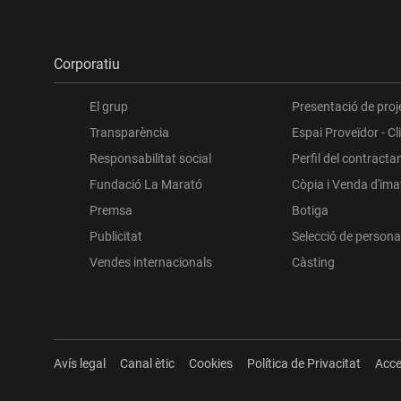
Corporatiu
El grup
Presentació de proj
Transparència
Espai Proveïdor - Cl
Responsabilitat social
Perfil del contracta
Fundació La Marató
Còpia i Venda d'im
Premsa
Botiga
Publicitat
Selecció de persona
Vendes internacionals
Càsting
Avís legal
Canal ètic
Cookies
Política de Privacitat
Acce