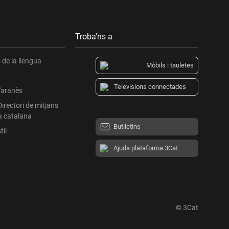
Troba'ns a
de la llengua
Mòbils i tauletes
Televisions connectades
l'aranès
Directori de mitjans
a catalana
Butlletins
til
Ajuda plataforma 3Cat
© 3Cat