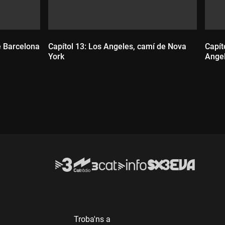
e Barcelona
Capítol 13: Los Angeles, camí de Nova
Capít
York
Ange
Durada:
D
Troba'ns a