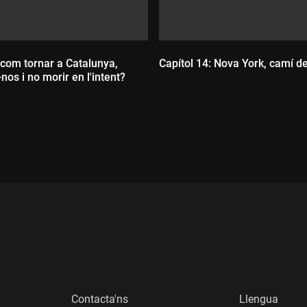
 com tornar a Catalunya,
Capítol 14: Nova York, camí d
os i no morir en l'intent?
Durada:
:
Contacta'ns
Llengua