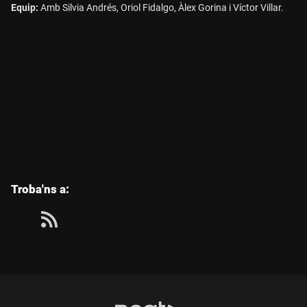
Equip:
Amb Silvia Andrés, Oriol Fidalgo, Àlex Gorina i Víctor Villar.
les
Troba'ns a:
següents
xarxes
socials