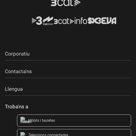
Corporatiu
Contacta'ns
Llengua
Troba'ns a
Mòbils i tauletes
Televisions connectades