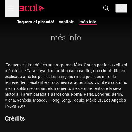
Anar
Anar
Obre
menú
a
al
de
la
contingut
navegació
navegació
Toquem el pirandó!
capítols
més info
principal
més info
"Toquem el pirandó!" és un programa d'Àlex Gorina per fer la volta al
món des de Catalunya i tornar-hi: a cada capítol, una ciutat diferent
explicada amb les pel·lícules, cançons i músiques que millor la
representen, i visitant els llocs més característics, vivint els costums
més insòlits i recordant els moments més sorprenents de la seva
història. Farem parada a Barcelona, Roma, París, Londres, Berlín,
Viena, Venècia, Moscou, Hong Kong, Tòquio, Mèxic DF, Los Angeles
i Nova York.
Crèdits