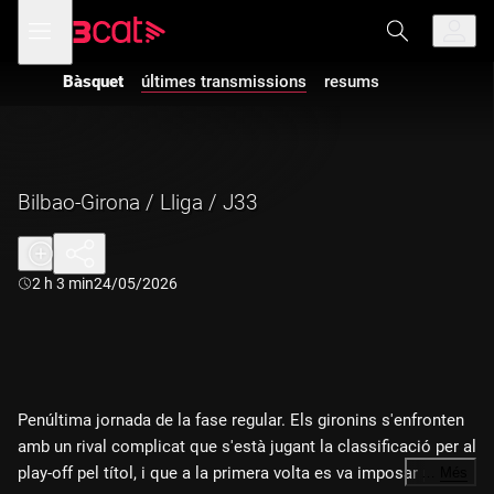
Anar
Anar
Obre
menú
a
al
de
la
contingut
navegació
navegació
Bàsquet
últimes transmissions
resums
principal
Bilbao-Girona / Lliga / J33
Durada:
2 h 3 min
24/05/2026
Penúltima jornada de la fase regular. Els gironins s'enfronten
amb un rival complicat que s'està jugant la classificació per al
play-off pel títol, i que a la primera volta es va imposar per 89-
…
Més