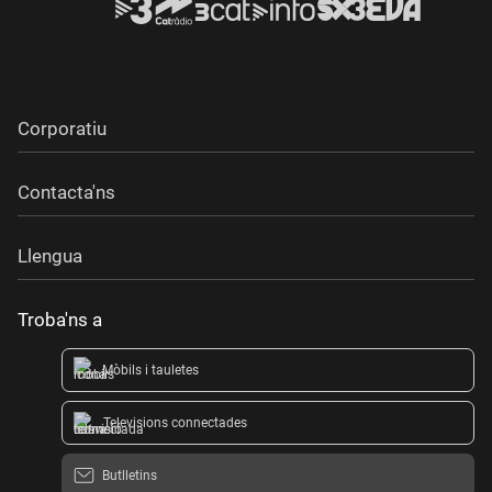
Corporatiu
Contacta'ns
Llengua
Troba'ns a
Mòbils i tauletes
Televisions connectades
Butlletins