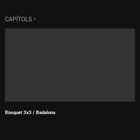
93. Amb la narració de Víctor Lavagnini i l'anàlisi de Nacho
Solozabal.
CAPÍTOLS
Bàsquet 3x3 / Badalona
Durada: