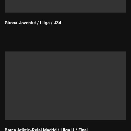
Girona-Joventut / Lliga / J34
Durada:
Barça Atlètic-Reial Madrid / Lliga U / Final