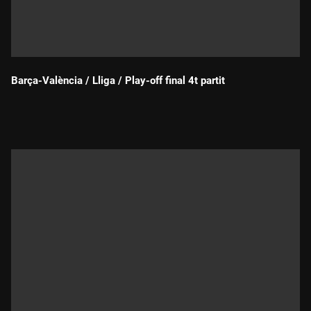
Barça-València / Lliga / Play-off final 4t partit
Durada: