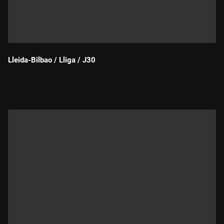
Lleida-Bilbao / Lliga / J30
Durada: