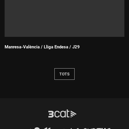
Manresa-València / Lliga Endesa / J29
Durada:
TOTS