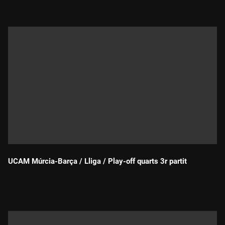
UCAM Múrcia-Barça / Lliga / Play-off quarts 3r partit
Durada: