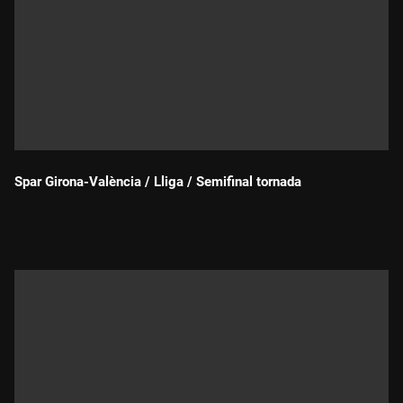
Spar Girona-València / Lliga / Semifinal tornada
Durada: