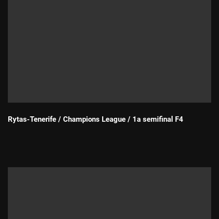
Rytas-Tenerife / Champions League / 1a semifinal F4
Durada: