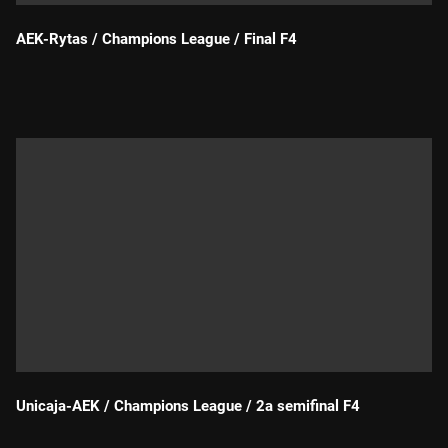
AEK-Rytas / Champions League / Final F4
Durada:
Unicaja-AEK / Champions League / 2a semifinal F4
Durada: