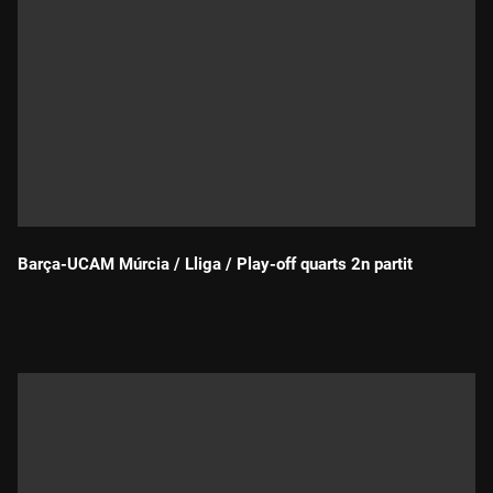
Barça-UCAM Múrcia / Lliga / Play-off quarts 2n partit
Durada: