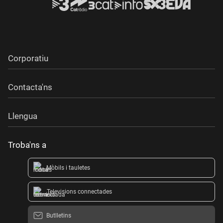
Corporatiu
Contacta'ns
Llengua
Troba'ns a
Mòbils i tauletes
Televisions connectades
Butlletins