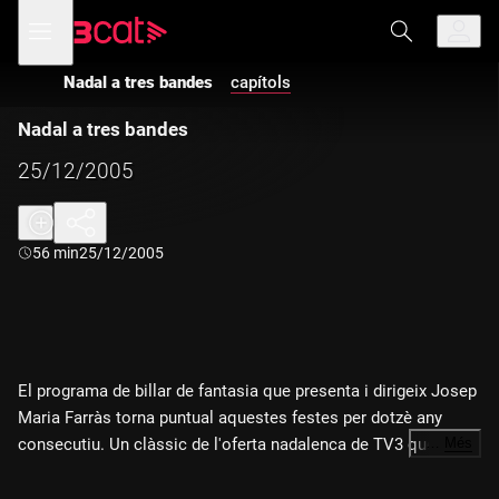
Anar
Anar
Obre
menú
a
al
de
la
contingut
navegació
navegació
Nadal a tres bandes
capítols
principal
Nadal a tres bandes
25/12/2005
Durada:
56 min
25/12/2005
El programa de billar de fantasia que presenta i dirigeix Josep
Maria Farràs torna puntual aquestes festes per dotzè any
consecutiu. Un clàssic de l'oferta nadalenca de TV3 que l'any
…
Més
passat es va convertir en el programa més vist de la tarda de
Nadal a Catalunya. Aquest any, l'equip del programa proposa