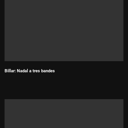
Alcaide, campió del món de speed pool, que farà una partida
de billar americà en menys d'un minut.Presentació i direcció:
Josep M. Farràs Realització Toni Moreno i Dani
BarconProducció: Lourdes Aixerch i Pietat GallardoGuió:
Albert Espinosa
Billar: Nadal a tres bandes
Durada: