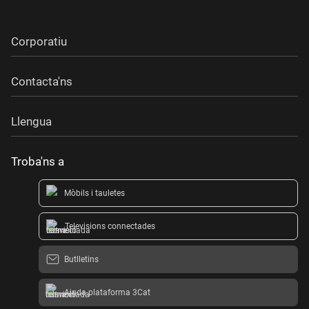
Corporatiu
Contacta'ns
Llengua
Troba'ns a
Mòbils i tauletes
Televisions connectades
Butlletins
Ajuda plataforma 3Cat