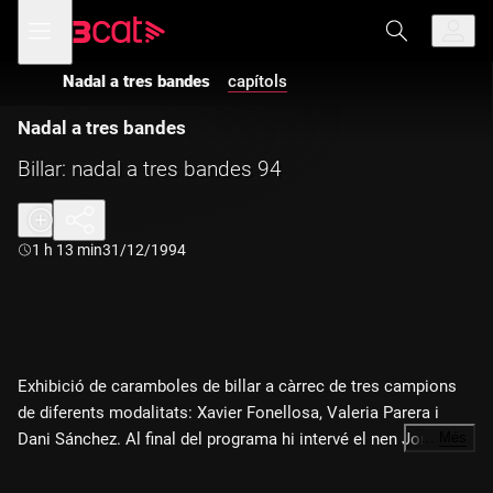
Anar
Anar
Obre
menú
a
al
de
la
contingut
navegació
navegació
Nadal a tres bandes
capítols
principal
Nadal a tres bandes
Billar: nadal a tres bandes 94
Durada:
1 h 13 min
31/12/1994
Exhibició de caramboles de billar a càrrec de tres campions
de diferents modalitats: Xavier Fonellosa, Valeria Parera i
Dani Sánchez. Al final del programa hi intervé el nen Jordi
…
Més
Mas, una nova promesa el billar. Josep M. Farràs presenta el
programa i l'hostessa, Pietat Gallardo, col·laboren en algunes