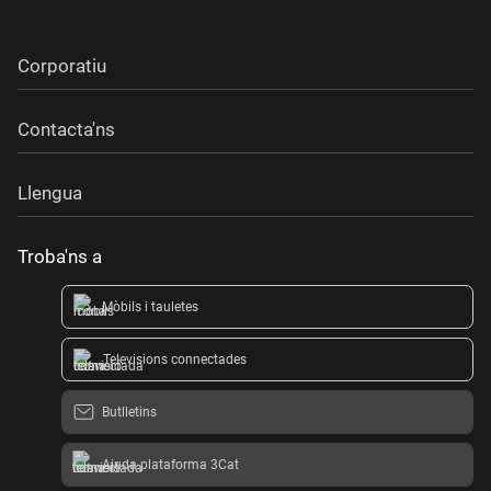
Corporatiu
Contacta'ns
Llengua
Troba'ns a
Mòbils i tauletes
Televisions connectades
Butlletins
Ajuda plataforma 3Cat