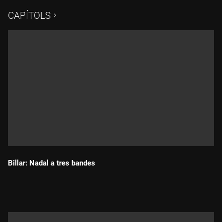
jugades.
CAPÍTOLS
Billar: Nadal a tres bandes
Durada: